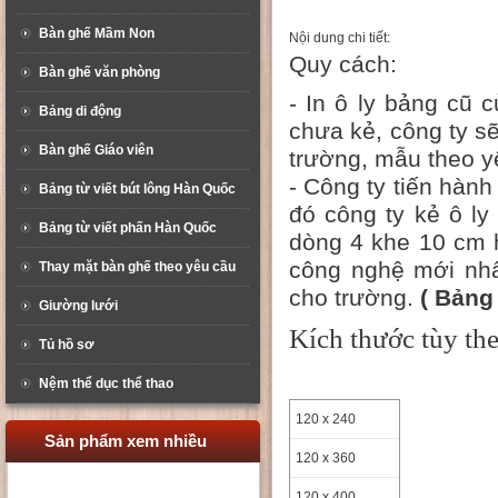
Bàn ghế Mầm Non
Nội dung chi tiết:
Quy cách:
Bàn ghế văn phòng
- In ô ly bảng cũ
Bảng di động
chưa kẻ, công ty sẽ
Bàn ghế Giáo viên
trường, mẫu theo y
- Công ty tiến hành
Bảng từ viết bút lông Hàn Quốc
đó công ty kẻ ô l
Bảng từ viết phấn Hàn Quốc
dòng 4 khe 10 cm 
công nghệ mới nhấ
Thay mặt bàn ghế theo yêu cầu
cho trường.
( Bảng
Giường lưới
Kích thước tùy th
Tủ hồ sơ
Nệm thể dục thể thao
120 x 240
Sản phẩm xem nhiều
120 x 360
120 x 400