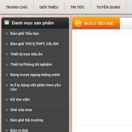
TRANG CHỦ
GIỚI THIỆU
TIN TỨC
TUYỂN DỤNG
Danh mục sản phẩm
IN Ô LY TIỂU HỌC
Bàn ghế Tiểu học
Bàn ghế THCS,THPT, CĐ, ĐH
Thiết bị inox bếp ăn
Thiết bị Phòng thí nghiệm
Bảng trượt ngang thông minh
In ô ly bảng viết phấn theo yêu
cầu
Kệ thư viện
Ghế xếp inox
Bàn ghế hội trường
Bàn vi tính