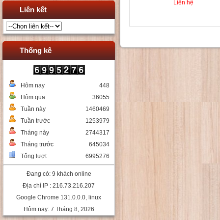
Liên hệ
Liên kết
Thống kê
Hôm nay
448
Hôm qua
36055
Tuần này
1460469
Tuần trước
1253979
Tháng này
2744317
Tháng trước
645034
Tổng lượt
6995276
Đang có: 9 khách online
Địa chỉ IP : 216.73.216.207
Google Chrome 131.0.0.0, linux
Hôm nay: 7 Tháng 8, 2026