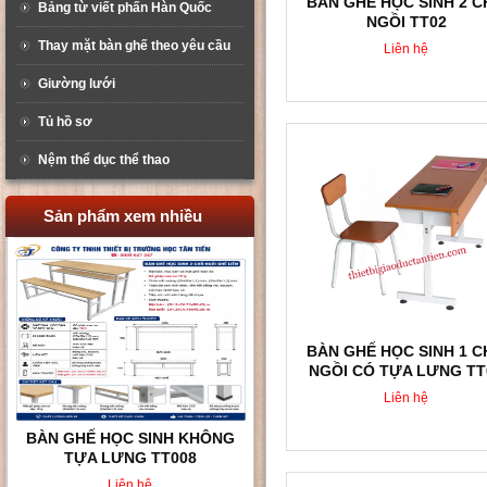
BÀN GHẾ HỌC SINH 2 
Bảng từ viết phấn Hàn Quốc
NGỒI TT02
Thay mặt bàn ghế theo yêu cầu
Liên hệ
Giường lưới
Tủ hồ sơ
Nệm thể dục thể thao
Sản phẩm xem nhiều
BÀN GHẾ HỌC SINH 1 
NGỒI CÓ TỰA LƯNG TT
Liên hệ
BÀN GHẾ HỌC SINH VÀ SINH
VIÊN TT010
Liên hệ