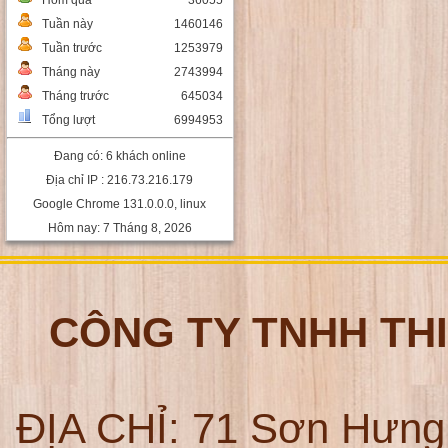
Hôm qua
36055
Tuần này
1460146
Tuần trước
1253979
Tháng này
2743994
Tháng trước
645034
Tổng lượt
6994953
Đang có: 6 khách online
Địa chỉ IP : 216.73.216.179
Google Chrome 131.0.0.0, linux
Hôm nay: 7 Tháng 8, 2026
CÔNG TY TNHH TH
ĐỊA CHỈ:
71 Sơn Hưng