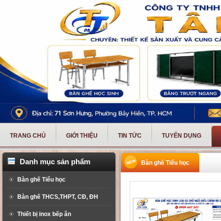
TRANG CHỦ
GIỚI THIỆU
TIN TỨC
TUYỂN DỤNG
Danh mục sản phẩm
Bàn ghế Tiểu học
Bàn ghế Tiểu học
Bàn ghế THCS,THPT, CĐ, ĐH
Thiết bị inox bếp ăn