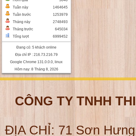
Hôm qua
3040
Tuần này
1464645
Tuần trước
1253979
Tháng này
2748493
Tháng trước
645034
Tổng lượt
6999452
Đang có: 5 khách online
Địa chỉ IP : 216.73.216.79
Google Chrome 131.0.0.0, linux
Hôm nay: 8 Tháng 8, 2026
CÔNG TY TNHH TH
ĐỊA CHỈ:
71 Sơn Hưng