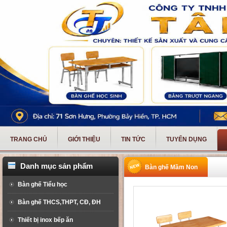
TRANG CHỦ
GIỚI THIỆU
TIN TỨC
TUYỂN DỤNG
Danh mục sản phẩm
Bàn ghế Mầm Non
Bàn ghế Tiểu học
Bàn ghế THCS,THPT, CĐ, ĐH
Thiết bị inox bếp ăn