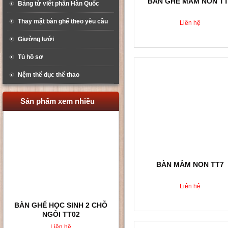
BÀN GHẾ MẦM NON T
Bảng từ viết phấn Hàn Quốc
Thay mặt bàn ghế theo yêu cầu
Liên hệ
Giường lưới
Tủ hồ sơ
Nệm thể dục thể thao
Sản phẩm xem nhiều
BÀN MẦM NON TT7
Liên hệ
BÀN GHẾ HỌC SINH KHÔNG
TỰA LƯNG TT008
Liên hệ