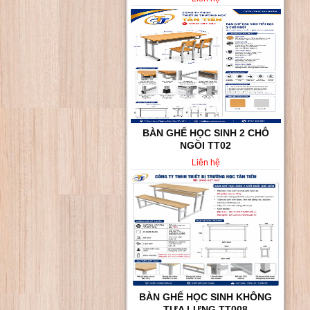
BÀN GHẾ HỌC SINH 2 CHỖ
NGỒI TT02
Liên hệ
BÀN GHẾ HỌC SINH KHÔNG
TỰA LƯNG TT008