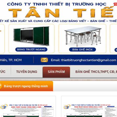
 TỨC
TUYỂN DỤNG
SẢN PHẨM
BÀN GHẾ THCS,THPT, CĐ,
Bảng trượt ngang thông minh