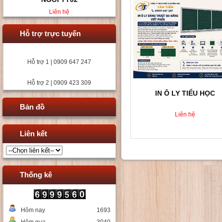
Liên hệ
Hỗ trợ trực tuyến
Hỗ trợ 1 | 0909 647 247
Hỗ trợ 2 | 0909 423 309
IN Ô LY TIỂU HỌC
Bản đồ
Liên hệ
Liên kết
Thống kê
Hôm nay
1693