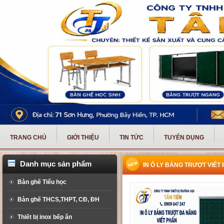
TRANG CHỦ
GIỚI THIỆU
TIN TỨC
TUYỂN DỤNG
Danh mục sản phẩm
IN Ô LY BẢNG TRƯỢT VIẾT
Bàn ghế Tiểu học
Bàn ghế THCS,THPT, CĐ, ĐH
Thiết bị inox bếp ăn