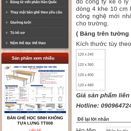
đó công ty kẻ ô l
Bảng từ viết phấn Hàn Quốc
dòng 4 khe 10 cm 
Thay mặt bàn ghế theo yêu cầu
công nghệ mới nhấ
cho trường.
Giường lưới
(
B
ả
ng tr
ê
n t
ườ
ng 
Tủ hồ sơ
Kích thước tùy the
Nệm thể dục thể thao
120 x 240
Sản phẩm xem nhiều
120 x 360
120 x 400
120 x 480
Giá sản phẩm liên
Hotline: 09096472
BÀN GHẾ HỌC SINH KHÔNG
Để lại lời nhắn
TỰA LƯNG TT008
Họ tên
Liên hệ