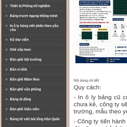
Thiết bị Phòng thí nghiệm
Bảng trượt ngang thông minh
In ô ly bảng viết phấn theo yêu
cầu
Kệ thư viện
Ghế xếp inox
Bàn ghế hội trường
Bàn vi tính
Bàn ghế Mầm Non
Nội dung chi tiết:
Quy cách:
Bàn ghế văn phòng
- In ô ly bảng cũ
Bảng di động
chưa kẻ, công ty sẽ
Bàn ghế Giáo viên
trường, mẫu theo y
Bảng từ viết bút lông Hàn Quốc
- Công ty tiến hành