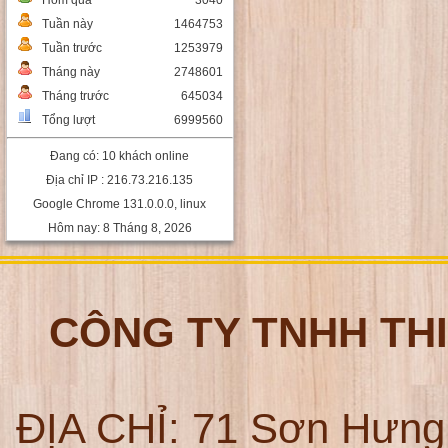
Hôm qua
3040
Tuần này
1464753
Tuần trước
1253979
Tháng này
2748601
Tháng trước
645034
Tổng lượt
6999560
Đang có: 10 khách online
Địa chỉ IP : 216.73.216.135
Google Chrome 131.0.0.0, linux
Hôm nay: 8 Tháng 8, 2026
CÔNG TY TNHH TH
ĐỊA CHỈ:
71 Sơn Hưng