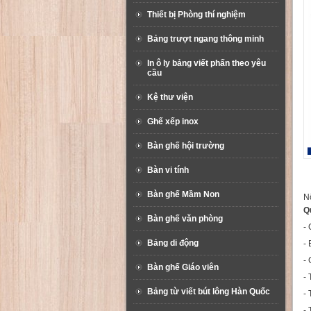
Thiết bị Phòng thí nghiệm
Bảng trượt ngang thông minh
In ô ly bảng viết phấn theo yêu
cầu
Kệ thư viện
Ghế xếp inox
Bàn ghế hội trường
Bàn vi tính
Bàn ghế Mầm Non
Nộ
Q
Bàn ghế văn phòng
- 
Bảng di động
-
-
Bàn ghế Giáo viên
- 
Bảng từ viết bút lông Hàn Quốc
-
-