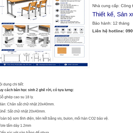
Nhà cung cấp: Công 
Thiết kế, Sản x
Bảo hành: 12 tháng
Liên hệ hotline:
090
i dung chi tiết:
uy cách bàn học sinh 2 ghế rời, có tựa lưng:
Gỗ ghép cao su 18 ly.
 Bàn: Chân sắt chữ nhật 20x40mm.
 Ghế: Sắt chữ nhật 20x40mm.
Toàn bộ sơn tĩnh điện, liên kết bằng vis, bulon, mối hàn CO2 bảo vệ.
 Tole tấm dày 1.2mm
 Tiếp xúc với sàn bằng đế nhựa.