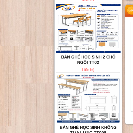
BÀN GHẾ HỌC SINH KHÔNG
TỰA LƯNG TT008
Liên hệ
BÀN GHẾ HỌC SINH VÀ SINH
VIÊN TT010