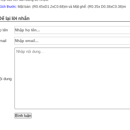
 Kích thước:
Mặt bàn: (R0.45xD1.2xC0.68)m và Mặt ghế: (R0.35x D0.38xC0.38)m
Để lại lời nhắn
ọ tên
mail
ội dung