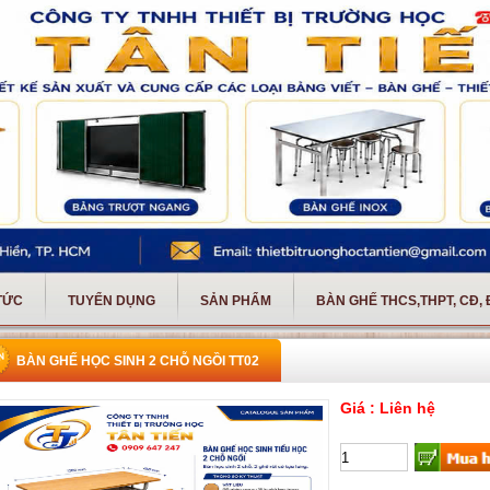
 TỨC
TUYỂN DỤNG
SẢN PHẨM
BÀN GHẾ THCS,THPT, CĐ,
BÀN GHẾ HỌC SINH 2 CHỖ NGỒI TT02
Giá : Liên hệ