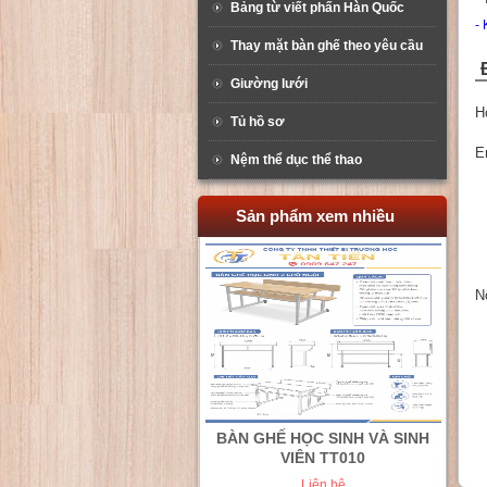
Bảng từ viết phấn Hàn Quốc
-
Thay mặt bàn ghế theo yêu cầu
Giường lưới
H
Tủ hồ sơ
E
Nệm thể dục thể thao
Sản phẩm xem nhiều
N
BÀN GHẾ HỌC SINH 2 CHỖ
NGỒI TT02
Liên hệ