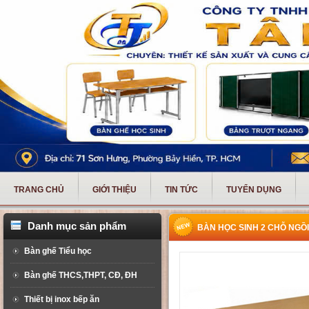
TRANG CHỦ
GIỚI THIỆU
TIN TỨC
TUYỂN DỤNG
Danh mục sản phẩm
BÀN HỌC SINH 2 CHỖ NGỒI
Bàn ghế Tiểu học
Bàn ghế THCS,THPT, CĐ, ĐH
Thiết bị inox bếp ăn