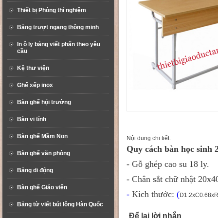
Thiết bị Phòng thí nghiệm
Bảng trượt ngang thông minh
In ô ly bảng viết phấn theo yêu
cầu
Kệ thư viện
Ghế xếp inox
Bàn ghế hội trường
Bàn vi tính
Bàn ghế Mầm Non
Nội dung chi tiết:
Quy cách bàn học sinh 2
Bàn ghế văn phòng
- Gỗ ghép cao su 18 ly.
Bảng di động
- Chân sắt chữ nhật 20
Bàn ghế Giáo viên
-
Kích thước:
(
D1.2xC0.68xR
Bảng từ viết bút lông Hàn Quốc
Để lại lời nhắn