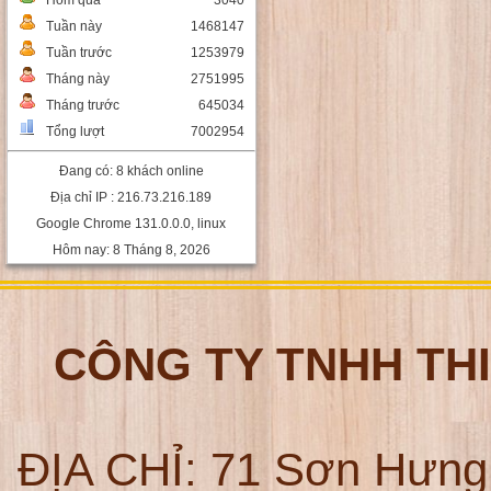
Hôm qua
3040
Tuần này
1468147
Tuần trước
1253979
Tháng này
2751995
Tháng trước
645034
Tổng lượt
7002954
Đang có: 8 khách online
Địa chỉ IP : 216.73.216.189
Google Chrome 131.0.0.0, linux
Hôm nay: 8 Tháng 8, 2026
CÔNG TY TNHH TH
ĐỊA CHỈ:
71 Sơn Hưng