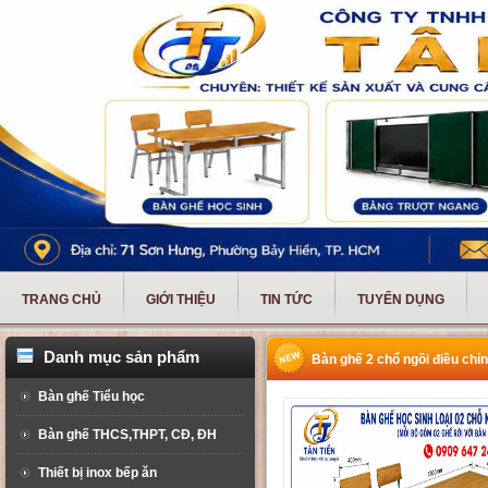
TRANG CHỦ
GIỚI THIỆU
TIN TỨC
TUYỂN DỤNG
Danh mục sản phẩm
Bàn ghế 2 chổ ngồi điều chỉ
Bàn ghế Tiểu học
Bàn ghế THCS,THPT, CĐ, ĐH
Thiết bị inox bếp ăn