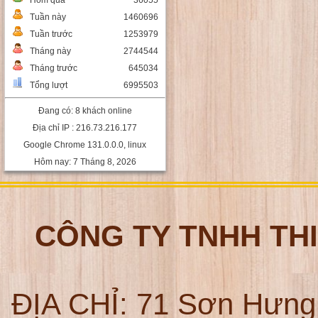
Hôm qua
36055
Tuần này
1460696
Tuần trước
1253979
Tháng này
2744544
Tháng trước
645034
Tổng lượt
6995503
Đang có: 8 khách online
Địa chỉ IP : 216.73.216.177
Google Chrome 131.0.0.0, linux
Hôm nay: 7 Tháng 8, 2026
CÔNG TY TNHH TH
ĐỊA CHỈ:
71 Sơn Hưng