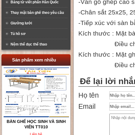
-Ván gỗ ghép cao 
Bảng từ viết phấn Hàn Quốc
-Chân sắt 25x25, 2
Thay mặt bàn ghế theo yêu cầu
-Tiếp xúc với sàn 
Giường lưới
Kích thước : Mặt b
Tủ hồ sơ
Điều chỉnh độ 
Nệm thể dục thể thao
Kích thước : Mặt g
Sản phẩm xem nhiều
Điều chỉnh độ 
Để lại lời nhắ
Họ tên
Email
BÀN GHẾ HỌC SINH 2 CHỖ
NGỒI TT02
Liên hệ