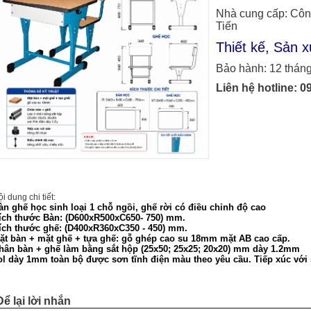
Nhà cung cấp: Côn
Tiến
Thiết kế, Sản x
Bảo hành: 12 thán
Liên hệ hotline:
0
i dung chi tiết:
àn ghế học sinh loại 1 chỗ ngồi, ghế rời có điều chỉnh độ cao
ích thước Bàn: (D600xR500xC650- 750) mm.
ích thước ghế: (D400xR360xC350 - 450) mm.
ặt bàn + mặt ghế + tựa ghế: gỗ ghép cao su 18mm mặt AB cao cấp.
hân bàn + ghế làm bằng sắt hộp (25x50; 25x25; 20x20) mm dày 1.2mm
ol dày 1mm toàn bộ được sơn tĩnh điện màu theo yêu cầu. Tiếp xúc với
Để lại lời nhắn