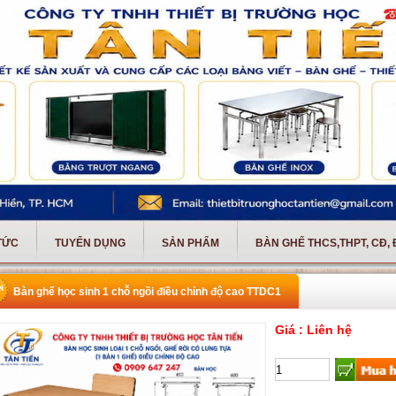
 TỨC
TUYỂN DỤNG
SẢN PHẨM
BÀN GHẾ THCS,THPT, CĐ,
Bàn ghế học sinh 1 chỗ ngồi điều chỉnh độ cao TTDC1
Giá : Liên hệ