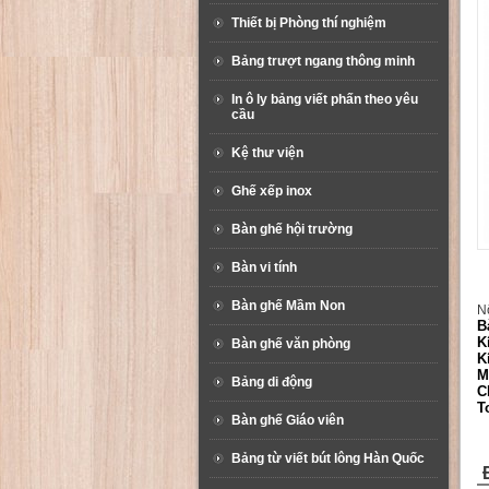
Thiết bị Phòng thí nghiệm
Bảng trượt ngang thông minh
In ô ly bảng viết phấn theo yêu
cầu
Kệ thư viện
Ghế xếp inox
Bàn ghế hội trường
Bàn vi tính
Bàn ghế Mầm Non
Nộ
B
K
Bàn ghế văn phòng
K
M
Bảng di động
C
T
Bàn ghế Giáo viên
Bảng từ viết bút lông Hàn Quốc