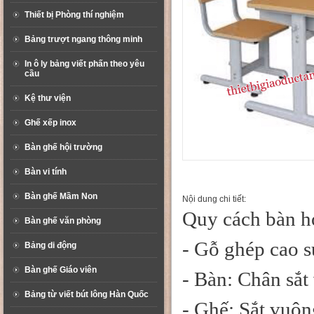
Thiết bị Phòng thí nghiệm
Bảng trượt ngang thông minh
In ô ly bảng viết phấn theo yêu
cầu
Kệ thư viện
Ghế xếp inox
Bàn ghế hội trường
Bàn vi tính
Bàn ghế Mầm Non
Nội dung chi tiết:
Quy cách bàn họ
Bàn ghế văn phòng
- Gỗ ghép
cao s
Bảng di động
Bàn ghế Giáo viên
- Bàn: Chân sắ
Bảng từ viết bút lông Hàn Quốc
- Ghế: Sắt vuô