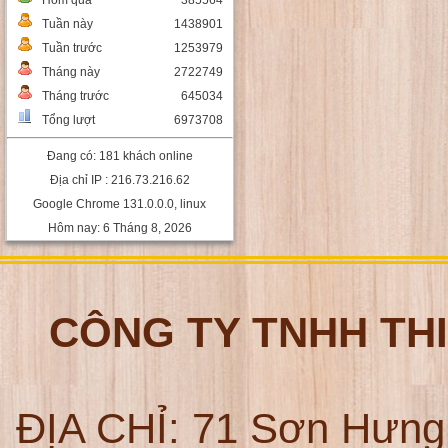
Hôm qua
385564
Tuần này
1438901
Tuần trước
1253979
Tháng này
2722749
Tháng trước
645034
Tổng lượt
6973708
Đang có: 181 khách online
Địa chỉ IP : 216.73.216.62
Google Chrome 131.0.0.0, linux
Hôm nay: 6 Tháng 8, 2026
CÔNG TY TNHH TH
ĐỊA CHỈ:
71 Sơn Hưng