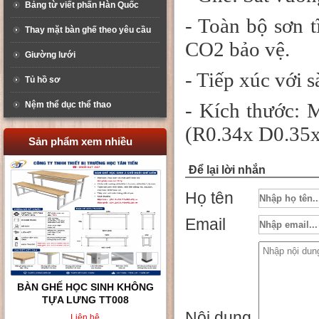
Bảng từ viết phấn Hàn Quốc
- Toàn bộ sơn t
Thay mặt bàn ghế theo yêu cầu
CO2 bảo vệ.
Giường lưới
- Tiếp xúc với 
Tủ hồ sơ
- Kích thước:
M
Nệm thể dục thể thao
(R0.34x D0.35
Sản phẩm xem nhiều
Để lại lời nhắn
Họ tên
Email
BÀN GHẾ HỌC SINH KHÔNG
TỰA LƯNG TT008
Nội dung
Liên hệ