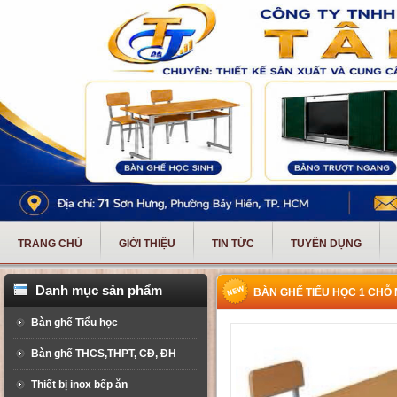
TRANG CHỦ
GIỚI THIỆU
TIN TỨC
TUYỂN DỤNG
Danh mục sản phẩm
BÀN GHẾ TIỂU HỌC 1 CHỖ 
Bàn ghế Tiểu học
Bàn ghế THCS,THPT, CĐ, ĐH
Thiết bị inox bếp ăn