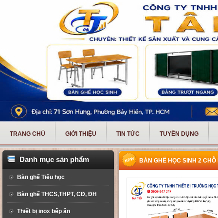
TRANG CHỦ
GIỚI THIỆU
TIN TỨC
TUYỂN DỤNG
Danh mục sản phẩm
BÀN GHẾ HỌC SINH 2 CHỖ 
Bàn ghế Tiểu học
Bàn ghế THCS,THPT, CĐ, ĐH
Thiết bị inox bếp ăn