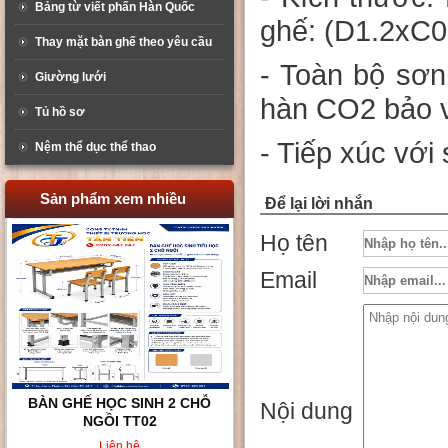
Bảng từ viết phấn Hàn Quốc
ghế: (D1.2xC
Thay mặt bàn ghế theo yêu cầu
- Toàn bộ sơn 
Giường lưới
hàn CO2 bảo 
Tủ hồ sơ
- Tiếp xúc với
Nệm thể dục thể thao
Sản phẩm xem nhiều
Để lại lời nhắn
Họ tên
Email
BÀN GHẾ HỌC SINH KHÔNG
Nội dung
TỰA LƯNG TT008
Liên hệ