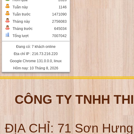
Hôm qua
2828
Tuần này
1146
Tuần trước
1471090
Tháng này
2756083
Tháng trước
645034
Tổng lượt
7007042
Đang có: 7 khách online
Địa chỉ IP : 216.73.216.220
Google Chrome 131.0.0.0, linux
Hôm nay: 10 Tháng 8, 2026
CÔNG TY TNHH TH
ĐỊA CHỈ:
71 Sơn Hưng