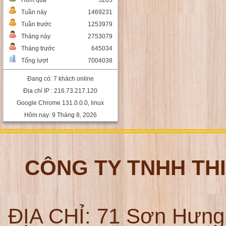
Hôm qua
5203
Tuần này
1469231
Tuần trước
1253979
Tháng này
2753079
Tháng trước
645034
Tổng lượt
7004038
Đang có: 7 khách online
Địa chỉ IP : 216.73.217.120
Google Chrome 131.0.0.0, linux
Hôm nay: 9 Tháng 8, 2026
CÔNG TY TNHH TH
ĐỊA CHỈ:
71 Sơn Hưng