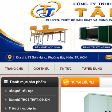
TRANG CHỦ
GIỚI THIỆU
TIN TỨC
TUYỂN DỤNG
Danh mục sản phẩm
TỦ TÀI LIỆU TL6
Bàn ghế Tiểu học
Bàn ghế THCS,THPT, CĐ, ĐH
Thiết bị inox bếp ăn