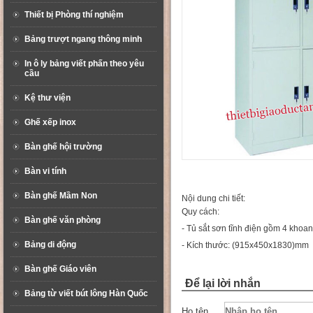
Thiết bị Phòng thí nghiệm
Bảng trượt ngang thông minh
In ô ly bảng viết phấn theo yêu
cầu
Kệ thư viện
Ghế xếp inox
Bàn ghế hội trường
Bàn vi tính
Bàn ghế Mầm Non
Nội dung chi tiết:
Quy cách:
Bàn ghế văn phòng
- Tủ sắt sơn tĩnh điện gồm 4 khoa
Bảng di động
- Kích thước: (915x450x1830)mm
Bàn ghế Giáo viên
Để lại lời nhắn
Bảng từ viết bút lông Hàn Quốc
Họ tên