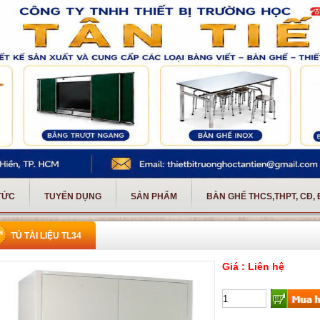
 TỨC
TUYỂN DỤNG
SẢN PHẨM
BÀN GHẾ THCS,THPT, CĐ,
TỦ TÀI LIỆU TL34
Giá : Liên hệ