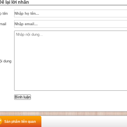
Để lại lời nhắn
ọ tên
mail
ội dung
Sản phẩm liên quan