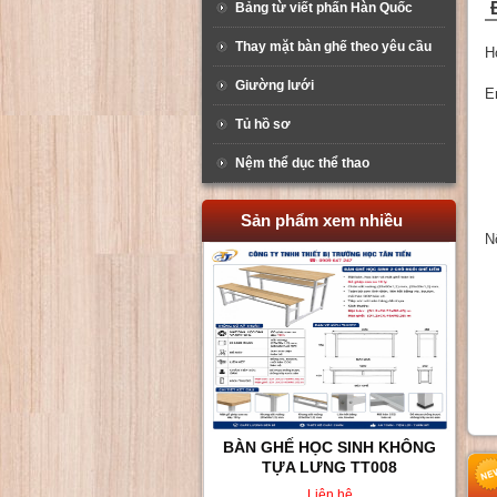
Bảng từ viết phấn Hàn Quốc
Thay mặt bàn ghế theo yêu cầu
H
Giường lưới
E
Tủ hồ sơ
Nệm thể dục thể thao
Sản phẩm xem nhiều
N
BÀN GHẾ HỌC SINH KHÔNG
TỰA LƯNG TT008
Liên hệ