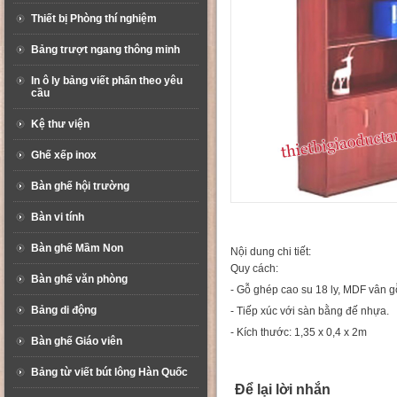
Thiết bị Phòng thí nghiệm
Bảng trượt ngang thông minh
In ô ly bảng viết phấn theo yêu
cầu
Kệ thư viện
Ghế xếp inox
Bàn ghế hội trường
Bàn vi tính
Bàn ghế Mầm Non
Nội dung chi tiết:
Quy cách:
Bàn ghế văn phòng
- Gỗ ghép cao su 18 ly, MDF vân g
Bảng di động
- Tiếp xúc với sàn bằng đế nhựa.
- Kích thước: 1,35 x 0,4 x 2m
Bàn ghế Giáo viên
Bảng từ viết bút lông Hàn Quốc
Để lại lời nhắn