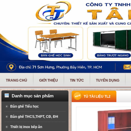
TRANG CHỦ
GIỚI THIỆU
TIN TỨC
TUYỂN DỤNG
Danh mục sản phẩm
TỦ TÀI LIỆU TL2
Bàn ghế Tiểu học
Bàn ghế THCS,THPT, CĐ, ĐH
Thiết bị inox bếp ăn