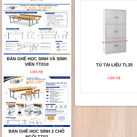
BÀN GHẾ HỌC SINH 2 CHỖ
NGỒI TT02
TỦ TÀI LIỆU TL35
Liên hệ
Liên hệ
BÀN GHẾ HỌC SINH KHÔNG
TỰA LƯNG TT008