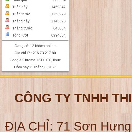
Hôm qua
385564
Tuần này
1459847
Tuần trước
1253979
Tháng này
2743695
Tháng trước
645034
Tổng lượt
6994654
Đang có: 12 khách online
Địa chỉ IP : 216.73.217.80
Google Chrome 131.0.0.0, linux
Hôm nay: 6 Tháng 8, 2026
CÔNG TY TNHH TH
ĐỊA CHỈ:
71 Sơn Hưng