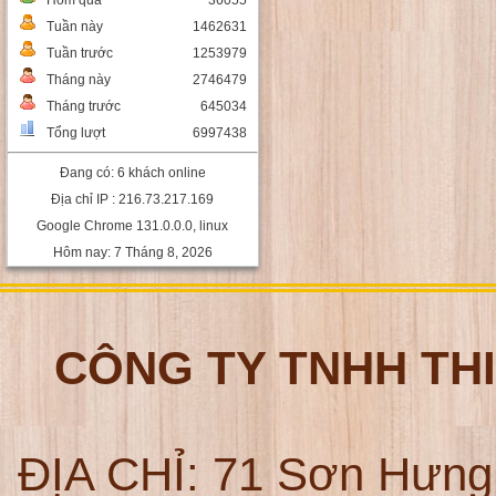
Hôm qua
36055
Tuần này
1462631
Tuần trước
1253979
Tháng này
2746479
Tháng trước
645034
Tổng lượt
6997438
Đang có: 6 khách online
Địa chỉ IP : 216.73.217.169
Google Chrome 131.0.0.0, linux
Hôm nay: 7 Tháng 8, 2026
CÔNG TY TNHH TH
ĐỊA CHỈ:
71 Sơn Hưng