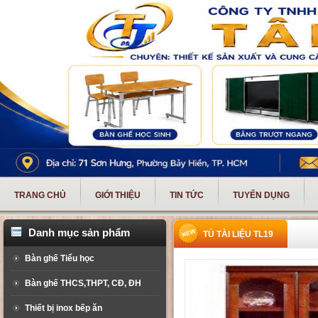
TRANG CHỦ
GIỚI THIỆU
TIN TỨC
TUYỂN DỤNG
Danh mục sản phẩm
TỦ TÀI LIỆU TL19
Bàn ghế Tiểu học
Bàn ghế THCS,THPT, CĐ, ĐH
Thiết bị inox bếp ăn