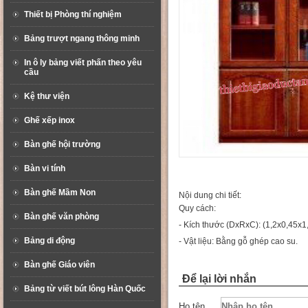
Thiết bị Phòng thí nghiệm
Bảng trượt ngang thông minh
In ô ly bảng viết phấn theo yêu
cầu
Kệ thư viện
Ghế xếp inox
Bàn ghế hội trường
Bàn vi tính
Bàn ghế Mầm Non
Nội dung chi tiết:
Quy cách:
Bàn ghế văn phòng
- Kích thước (DxRxC): (1,2x0,45x1
Bảng di động
- Vật liệu: Bằng gỗ ghép cao su.
Bàn ghế Giáo viên
Để lại lời nhắn
Bảng từ viết bút lông Hàn Quốc
Họ tên