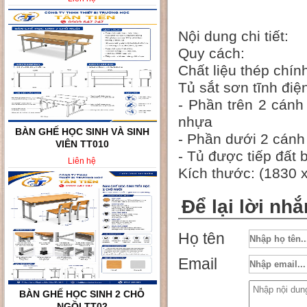
Nội dung chi tiết:
Quy cách:
Chất liệu thép
Tủ sắt sơn tĩnh điệ
- Phần trên 2 cánh
nhựa
BÀN GHẾ HỌC SINH VÀ SINH
- Phần dưới 2 cánh 
VIÊN TT010
- Tủ được tiếp đất
Liên hệ
Kích thước: (1830 
Để lại lời nhắ
Họ tên
Email
BÀN GHẾ HỌC SINH 2 CHỖ
NGỒI TT02