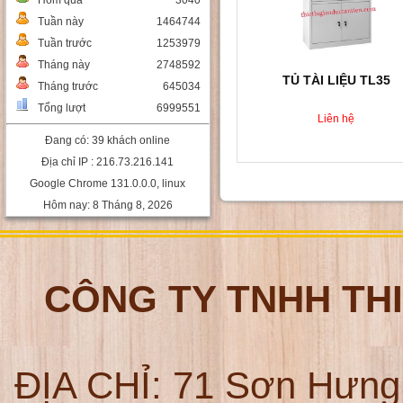
Hôm qua
3040
Tuần này
1464744
Tuần trước
1253979
Tháng này
2748592
TỦ TÀI LIỆU TL35
Tháng trước
645034
Tổng lượt
6999551
Liên hệ
Đang có: 39 khách online
Địa chỉ IP : 216.73.216.141
Google Chrome 131.0.0.0, linux
Hôm nay: 8 Tháng 8, 2026
CÔNG TY TNHH TH
ĐỊA CHỈ:
71 Sơn Hưng