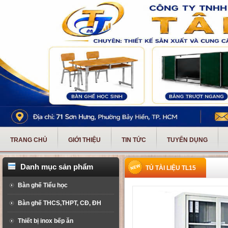
TRANG CHỦ
GIỚI THIỆU
TIN TỨC
TUYỂN DỤNG
Danh mục sản phẩm
TỦ TÀI LIỆU TL15
Bàn ghế Tiểu học
Bàn ghế THCS,THPT, CĐ, ĐH
Thiết bị inox bếp ăn