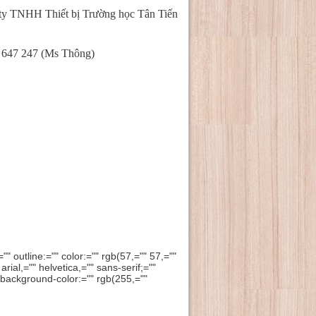
ty TNHH Thiết bị Trường học Tân Tiến
 647 247 (Ms Thông)
"" outline:="" color:="" rgb(57,="" 57,=""
 arial,="" helvetica,="" sans-serif;=""
" background-color:="" rgb(255,=""