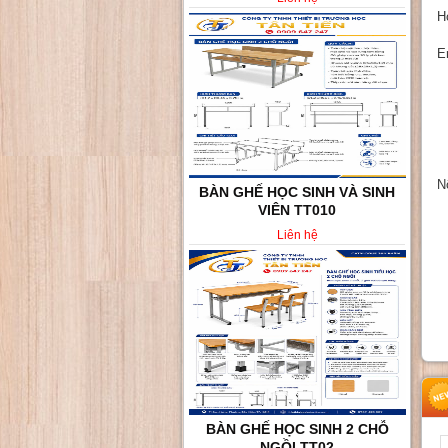
H
E
N
BÀN GHẾ HỌC SINH VÀ SINH
VIÊN TT010
Liên hệ
BÀN GHẾ HỌC SINH 2 CHỖ
NGỒI TT02