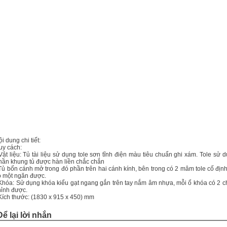
i dung chi tiết:
uy cách:
 Vật liệu: Tủ tài liệu sử dụng tole sơn tĩnh điện màu tiêu chuẩn ghi xám. Tole s
hần khung tủ được hàn liền chắc chắn
 Tủ bốn cánh mở trong đó phần trên hai cánh kính, bên trong có 2 mâm tole cố đị
ó một ngăn được.
 Khóa: Sử dụng khóa kiểu gạt ngang gắn trên tay nắm âm nhựa, mỗi ổ khóa có 2 c
hỉnh được.
 Kích thước: (1830 x 915 x 450) mm
Để lại lời nhắn