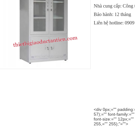
Nhà cung cấp: Công 
Bảo hành: 12 tháng
Liên hệ hotline:
0909
<div 0px;="" padding:=
57);="" font-family:=""
font-size:="" 12px;="
255,="" 255);"="">