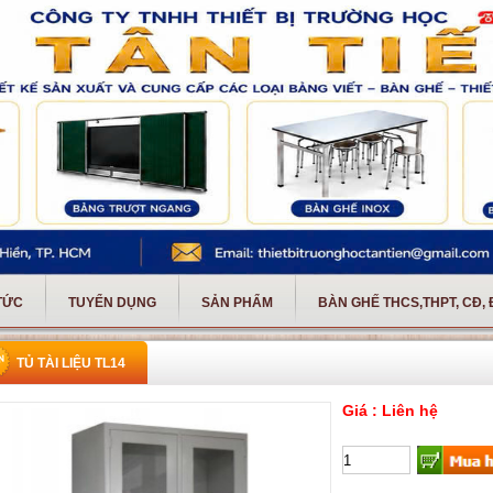
 TỨC
TUYỂN DỤNG
SẢN PHẨM
BÀN GHẾ THCS,THPT, CĐ,
TỦ TÀI LIỆU TL14
Giá : Liên hệ