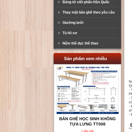
Bảng từ viết phấn Hàn Quốc
Thay mặt bàn ghế theo yêu cầu
Giường lưới
Tủ hồ sơ
Nệm thể dục thể thao
Sản phẩm xem nhiều
Nộ
Q
-
P
-
c
-
c
-
BÀN GHẾ HỌC SINH KHÔNG
TỰA LƯNG TT008
Liên hệ