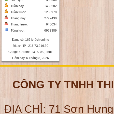
Hôm qua
385564
Tuần này
1438582
Tuần trước
1253979
Tháng này
2722430
Tháng trước
645034
Tổng lượt
6973389
Đang có: 165 khách online
Địa chỉ IP : 216.73.216.30
Google Chrome 131.0.0.0, linux
Hôm nay: 6 Tháng 8, 2026
CÔNG TY TNHH TH
ĐỊA CHỈ:
71 Sơn Hưng