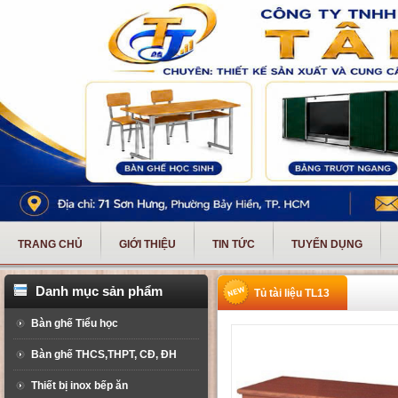
TRANG CHỦ
GIỚI THIỆU
TIN TỨC
TUYỂN DỤNG
Danh mục sản phẩm
Tủ tài liệu TL13
Bàn ghế Tiểu học
Bàn ghế THCS,THPT, CĐ, ĐH
Thiết bị inox bếp ăn