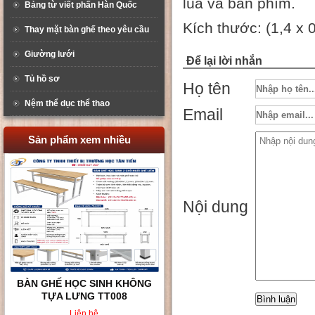
lùa và bàn phím.
Bảng từ viết phấn Hàn Quốc
Kích thước: (1,4 x 
Thay mặt bàn ghế theo yêu cầu
Giường lưới
Để lại lời nhắn
Tủ hồ sơ
Họ tên
Nệm thể dục thể thao
Email
Sản phẩm xem nhiều
Nội dung
BÀN GHẾ HỌC SINH KHÔNG
TỰA LƯNG TT008
Liên hệ