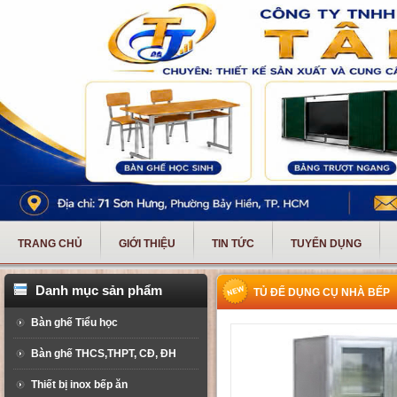
TRANG CHỦ
GIỚI THIỆU
TIN TỨC
TUYỂN DỤNG
Danh mục sản phẩm
TỦ ĐỂ DỤNG CỤ NHÀ BẾP
Bàn ghế Tiểu học
Bàn ghế THCS,THPT, CĐ, ĐH
Thiết bị inox bếp ăn