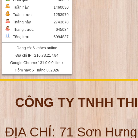
Hôm qua
36055
Tuần này
1460030
Tuần trước
1253979
Tháng này
2743878
Tháng trước
645034
Tổng lượt
6994837
Đang có: 6 khách online
Địa chỉ IP : 216.73.217.84
Google Chrome 131.0.0.0, linux
Hôm nay: 6 Tháng 8, 2026
CÔNG TY TNHH TH
ĐỊA CHỈ:
71 Sơn Hưng