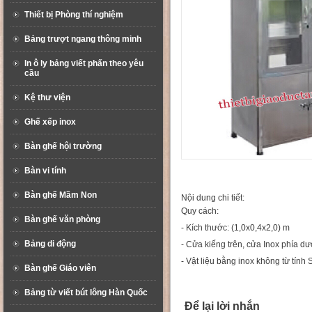
Thiết bị Phòng thí nghiệm
Bảng trượt ngang thông minh
In ô ly bảng viết phấn theo yêu
cầu
Kệ thư viện
Ghế xếp inox
Bàn ghế hội trường
Bàn vi tính
Bàn ghế Mầm Non
Nội dung chi tiết:
Quy cách:
Bàn ghế văn phòng
- Kích thước: (1,0x0,4x2,0) m
Bảng di động
- Cửa kiếng trên, cửa Inox phía dư
- Vật liệu bằng inox không từ tính
Bàn ghế Giáo viên
Bảng từ viết bút lông Hàn Quốc
Để lại lời nhắn