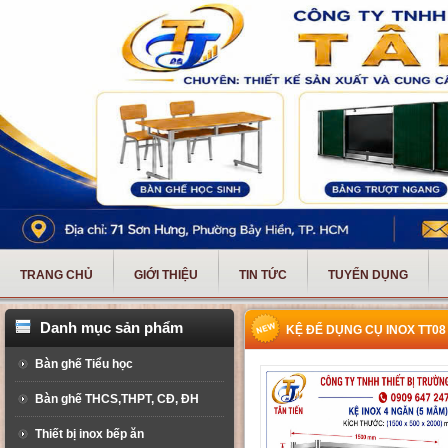
TRANG CHỦ
GIỚI THIỆU
TIN TỨC
TUYỂN DỤNG
Danh mục sản phẩm
KỆ ĐỂ DỤNG CỤ INOX TT08
Bàn ghế Tiểu học
Bàn ghế THCS,THPT, CĐ, ĐH
Thiết bị inox bếp ăn