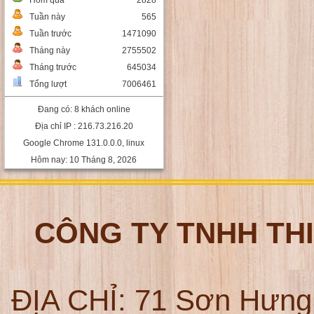
Hôm qua
2828
Tuần này
565
Tuần trước
1471090
Tháng này
2755502
Tháng trước
645034
Tổng lượt
7006461
Đang có: 8 khách online
Địa chỉ IP : 216.73.216.20
Google Chrome 131.0.0.0, linux
Hôm nay: 10 Tháng 8, 2026
CÔNG TY TNHH TH
ĐỊA CHỈ:
71 Sơn Hưng