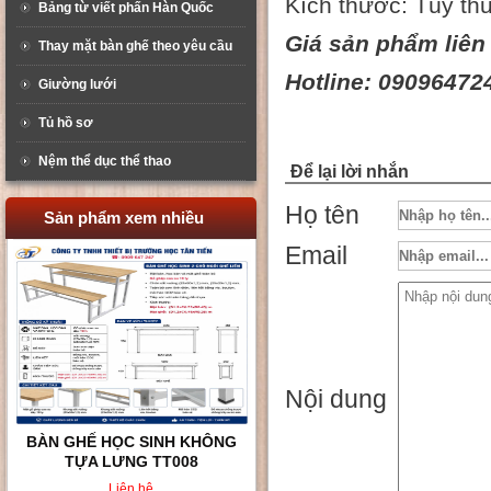
Kích thước: Tùy th
Bảng từ viết phấn Hàn Quốc
Giá sản phẩm liên
Thay mặt bàn ghế theo yêu cầu
Hotline: 09096472
Giường lưới
Tủ hồ sơ
Nệm thể dục thể thao
Để lại lời nhắn
Họ tên
Sản phẩm xem nhiều
Email
Nội dung
BÀN GHẾ HỌC SINH KHÔNG
TỰA LƯNG TT008
Liên hệ