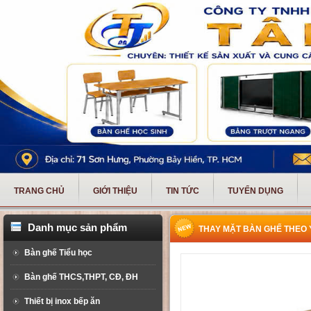
TRANG CHỦ
GIỚI THIỆU
TIN TỨC
TUYỂN DỤNG
Danh mục sản phẩm
THAY MẶT BÀN GHẾ THEO 
Bàn ghế Tiểu học
Bàn ghế THCS,THPT, CĐ, ĐH
Thiết bị inox bếp ăn