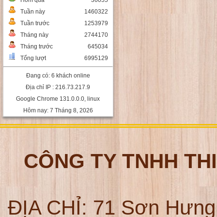
Hôm qua
36055
Tuần này
1460322
Tuần trước
1253979
Tháng này
2744170
Tháng trước
645034
Tổng lượt
6995129
Đang có: 6 khách online
Địa chỉ IP : 216.73.217.9
Google Chrome 131.0.0.0, linux
Hôm nay: 7 Tháng 8, 2026
CÔNG TY TNHH TH
ĐỊA CHỈ:
71 Sơn Hưng