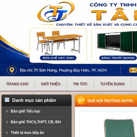
TRANG CHỦ
GIỚI THIỆU
TIN TỨC
TUYỂN DỤNG
Danh mục sản phẩm
GHẾ HỘI TRƯỜNG GHT05
Bàn ghế Tiểu học
Bàn ghế THCS,THPT, CĐ, ĐH
Thiết bị inox bếp ăn