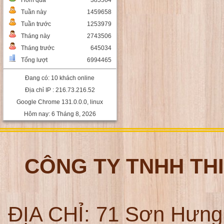
Hôm qua
385564
Tuần này
1459658
Tuần trước
1253979
Tháng này
2743506
Tháng trước
645034
Tổng lượt
6994465
Đang có: 10 khách online
Địa chỉ IP : 216.73.216.52
Google Chrome 131.0.0.0, linux
Hôm nay: 6 Tháng 8, 2026
CÔNG TY TNHH TH
ĐỊA CHỈ:
71 Sơn Hưng