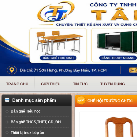
TRANG CHỦ
GIỚI THIỆU
TIN TỨC
TUYỂN DỤNG
Danh mục sản phẩm
GHẾ HỘI TRƯỜNG GHT01
Bàn ghế Tiểu học
Bàn ghế THCS,THPT, CĐ, ĐH
Thiết bị inox bếp ăn