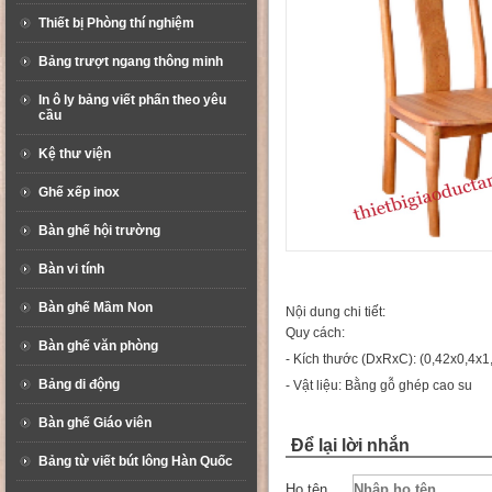
Thiết bị Phòng thí nghiệm
Bảng trượt ngang thông minh
In ô ly bảng viết phấn theo yêu
cầu
Kệ thư viện
Ghế xếp inox
Bàn ghế hội trường
Bàn vi tính
Bàn ghế Mầm Non
Nội dung chi tiết:
Quy cách:
Bàn ghế văn phòng
- Kích thước (DxRxC): (0,42x0,4x1
Bảng di động
- Vật liệu: Bằng gỗ ghép cao su
Bàn ghế Giáo viên
Để lại lời nhắn
Bảng từ viết bút lông Hàn Quốc
Họ tên