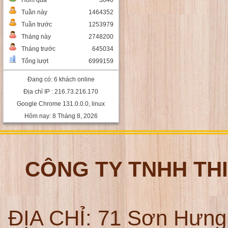
Hôm qua
3040
Tuần này
1464352
Tuần trước
1253979
Tháng này
2748200
Tháng trước
645034
Tổng lượt
6999159
Đang có: 6 khách online
Địa chỉ IP : 216.73.216.170
Google Chrome 131.0.0.0, linux
Hôm nay: 8 Tháng 8, 2026
CÔNG TY TNHH TH
ĐỊA CHỈ:
71 Sơn Hưng