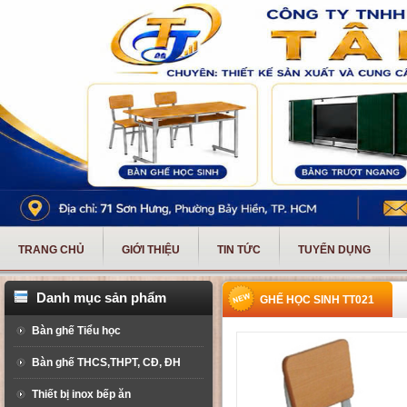
TRANG CHỦ
GIỚI THIỆU
TIN TỨC
TUYỂN DỤNG
Danh mục sản phẩm
GHẾ HỌC SINH TT021
Bàn ghế Tiểu học
Bàn ghế THCS,THPT, CĐ, ĐH
Thiết bị inox bếp ăn