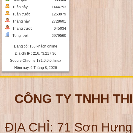
Hôm qua
385564
Tuần này
1444753
Tuần trước
1253979
Tháng này
2728601
Tháng trước
645034
Tổng lượt
6979560
Đang có: 156 khách online
Địa chỉ IP : 216.73.217.36
Google Chrome 131.0.0.0, linux
Hôm nay: 6 Tháng 8, 2026
CÔNG TY TNHH TH
ĐỊA CHỈ:
71 Sơn Hưng