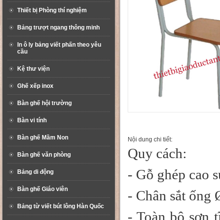
Thiết bị Phòng thí nghiệm
Bảng trượt ngang thông minh
In ô ly bảng viết phấn theo yêu
cầu
Kệ thư viện
Ghế xếp inox
Bàn ghế hội trường
Bàn vi tính
Bàn ghế Mầm Non
Nội dung chi tiết:
Quy cách:
Bàn ghế văn phòng
- Gỗ ghép
cao s
Bảng di động
Bàn ghế Giáo viên
- Chân sắt ống
Bảng từ viết bút lông Hàn Quốc
- Toàn bộ sơn t