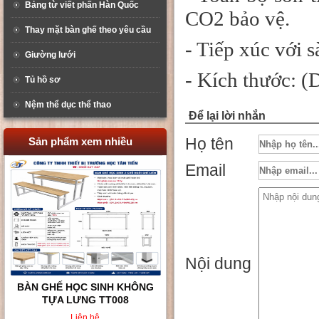
Bảng từ viết phấn Hàn Quốc
CO2 bảo vệ.
Thay mặt bàn ghế theo yêu cầu
- Tiếp xúc với 
Giường lưới
- Kích thước: 
Tủ hồ sơ
Nệm thể dục thể thao
Để lại lời nhắn
Họ tên
Sản phẩm xem nhiều
Email
Nội dung
BÀN GHẾ HỌC SINH KHÔNG
TỰA LƯNG TT008
Liên hệ