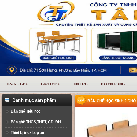
TRANG CHỦ
GIỚI THIỆU
TIN TỨC
TUYỂN DỤNG
Danh mục sản phẩm
BÀN GHẾ HỌC SINH 2 CHỖ 
Bàn ghế Tiểu học
Bàn ghế THCS,THPT, CĐ, ĐH
Thiết bị inox bếp ăn