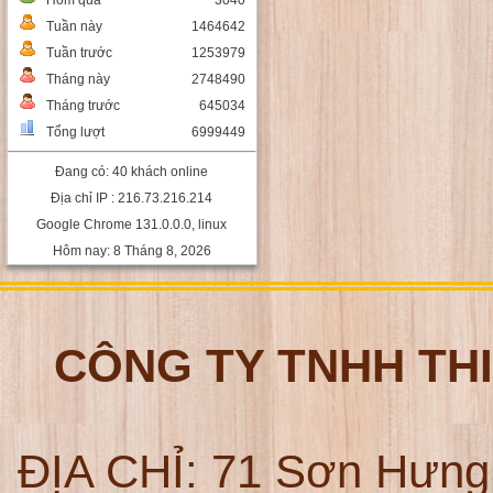
Hôm qua
3040
Tuần này
1464642
Tuần trước
1253979
Tháng này
2748490
Tháng trước
645034
Tổng lượt
6999449
Đang có: 40 khách online
Địa chỉ IP : 216.73.216.214
Google Chrome 131.0.0.0, linux
Hôm nay: 8 Tháng 8, 2026
CÔNG TY TNHH TH
ĐỊA CHỈ:
71 Sơn Hưng