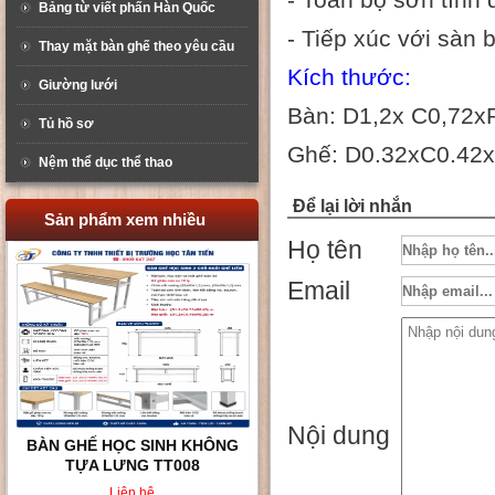
- Toàn bộ sơn tĩnh 
Bảng từ viết phấn Hàn Quốc
- Tiếp xúc với sàn
Thay mặt bàn ghế theo yêu cầu
Kích thước:
Giường lưới
Bàn: D1,2x C0,72x
Tủ hồ sơ
Ghế: D0.32xC0.42
Nệm thể dục thể thao
Để lại lời nhắn
Sản phẩm xem nhiều
Họ tên
Email
Nội dung
BÀN GHẾ HỌC SINH KHÔNG
TỰA LƯNG TT008
Liên hệ