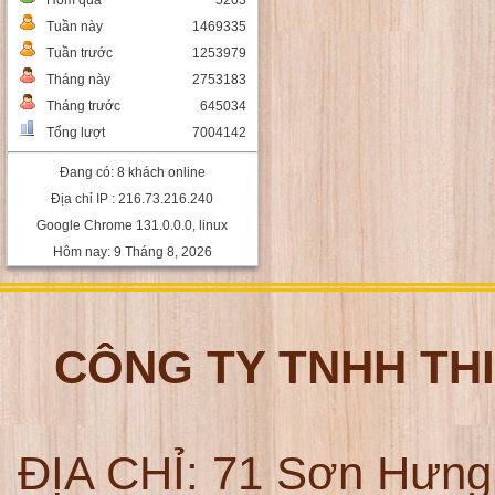
Hôm qua
5203
Tuần này
1469335
Tuần trước
1253979
Tháng này
2753183
Tháng trước
645034
Tổng lượt
7004142
Đang có: 8 khách online
Địa chỉ IP : 216.73.216.240
Google Chrome 131.0.0.0, linux
Hôm nay: 9 Tháng 8, 2026
CÔNG TY TNHH TH
ĐỊA CHỈ:
71 Sơn Hưng