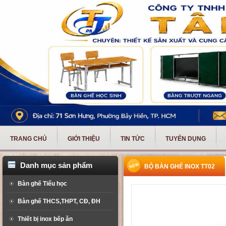
TRANG CHỦ
GIỚI THIỆU
TIN TỨC
TUYỂN DỤNG
Danh mục sản phẩm
BỘ BÀN GHẾ INOX TT02
Bàn ghế Tiểu học
Bàn ghế THCS,THPT, CĐ, ĐH
Thiết bị inox bếp ăn