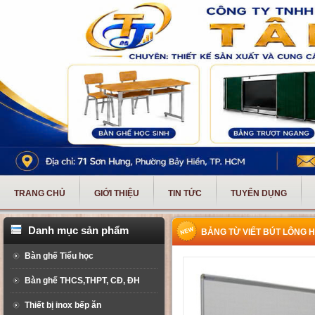
TRANG CHỦ
GIỚI THIỆU
TIN TỨC
TUYỂN DỤNG
Danh mục sản phẩm
BẢNG TỪ VIẾT BÚT LÔNG 
Bàn ghế Tiểu học
Bàn ghế THCS,THPT, CĐ, ĐH
Thiết bị inox bếp ăn