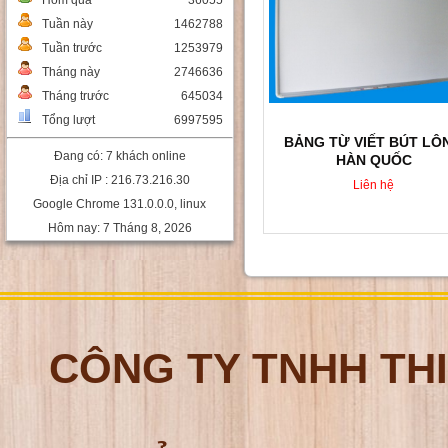
Hôm qua
36055
Tuần này
1462788
Tuần trước
1253979
Tháng này
2746636
Tháng trước
645034
Tổng lượt
6997595
BẢNG TỪ VIẾT BÚT LÔ
Đang có: 7 khách online
HÀN QUỐC
Địa chỉ IP : 216.73.216.30
Liên hệ
Google Chrome 131.0.0.0, linux
Hôm nay: 7 Tháng 8, 2026
CÔNG TY TNHH TH