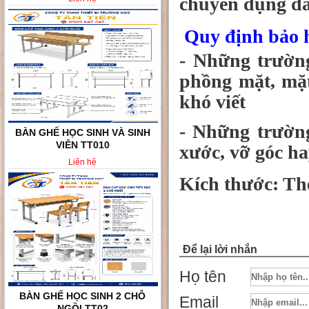
chuyên dụng d
Quy định bảo h
- Những trườn
phồng mặt, mặt
khó viết
- Những trườn
BÀN GHẾ HỌC SINH VÀ SINH
VIÊN TT010
xước, vỡ góc ha
Liên hệ
Kích thước: Th
Để lại lời nhắn
Họ tên
BÀN GHẾ HỌC SINH 2 CHỖ
Email
NGỒI TT02