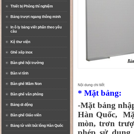
Thiết bị Phòng thí nghiệm
Bảng trượt ngang thông minh
In ô ly bảng viết phấn theo yêu
cầu
Kệ thư viện
Ghế xếp inox
Bàn ghế hội trường
Bàn vi tính
Bàn ghế Mầm Non
Nội dung chi tiết:
* Mặt bảng:
Bàn ghế văn phòng
-
Mặt bảng nhập
Bảng di động
Hàn Quốc, Mặt
Bàn ghế Giáo viên
mòn, trơn trượ
Bảng từ viết bút lông Hàn Quốc
phép sử dụng