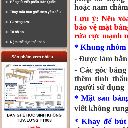
Bảng từ viết phấn Hàn Quốc
hoặc nam châm 
Thay mặt bàn ghế theo yêu cầu
Lưu ý: Nên xóa
Giường lưới
bảo vệ mặt bảng
Tủ hồ sơ
rửa cực mạnh nh
Nệm thể dục thể thao
* Khung nhôm
- Được làm bằn
Sản phẩm xem nhiều
- Các góc bảng
thêm tính thẩ
người sử dụng
* Mặt sau bản
viết không rung
BÀN GHẾ HỌC SINH KHÔNG
* Khay để bút
TỰA LƯNG TT008
Liên hệ