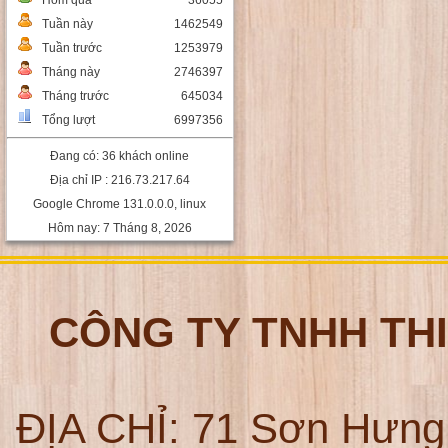
Hôm qua
36055
Tuần này
1462549
Tuần trước
1253979
Tháng này
2746397
Tháng trước
645034
Tổng lượt
6997356
Đang có: 36 khách online
Địa chỉ IP : 216.73.217.64
Google Chrome 131.0.0.0, linux
Hôm nay: 7 Tháng 8, 2026
CÔNG TY TNHH TH
ĐỊA CHỈ:
71 Sơn Hưng