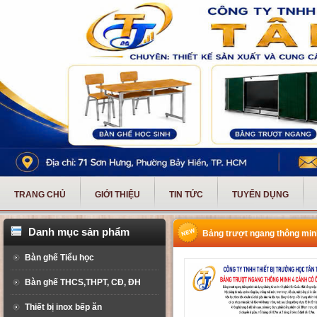
TRANG CHỦ
GIỚI THIỆU
TIN TỨC
TUYỂN DỤNG
Danh mục sản phẩm
Bảng trượt ngang thông minh
Bàn ghế Tiểu học
Bàn ghế THCS,THPT, CĐ, ĐH
Thiết bị inox bếp ăn