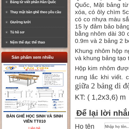
Bảng từ viết phấn Hàn Quốc
Quốc, Mặt bảng từ
xóa, có ôly chìm 
Thay mặt bàn ghế theo yêu cầu
có co nhựa màu sắ
Giường lưới
15 ly đảm bảo bảng
Tủ hồ sơ
bằng nhôm dài 30 c
0.9m và 2 bảng 2 b
Nệm thể dục thể thao
Khung nhôm hộp ng
Sản phẩm xem nhiều
và khung bảng tạo t
Hộp kim nhôm được
rung lắc khi viết.
giữa 2 bảng di đ
KT: ( 1,2x3,6) m
Để lại lời nhắ
BÀN GHẾ HỌC SINH 2 CHỖ
NGỒI TT02
Họ tên
Liên hệ