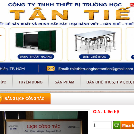
 TỨC
TUYỂN DỤNG
SẢN PHẨM
BÀN GHẾ THCS,THPT, CĐ,
BẢNG LỊCH CÔNG TÁC
Giá : Liên hệ