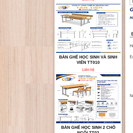
G
H
H
BÀN GHẾ HỌC SINH VÀ SINH
E
VIÊN TT010
Liên hệ
N
BÀN GHẾ HỌC SINH 2 CHỖ
NGỒI TT02