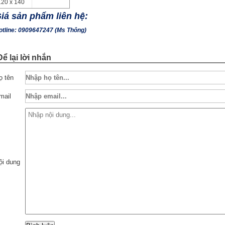
120 x 140
iá sản phẩm liên hệ:
otline: 0909647247 (Ms Thông)
Để lại lời nhắn
ọ tên
mail
ội dung