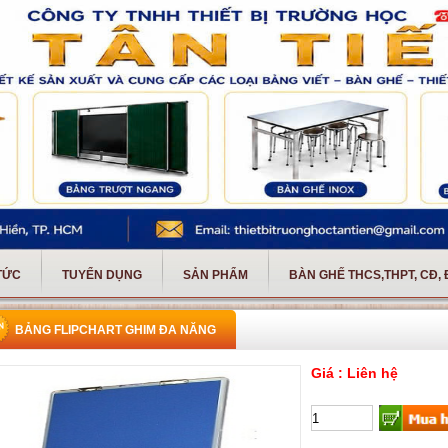
 TỨC
TUYỂN DỤNG
SẢN PHẨM
BÀN GHẾ THCS,THPT, CĐ,
BẢNG FLIPCHART GHIM ĐA NĂNG
Giá : Liên hệ