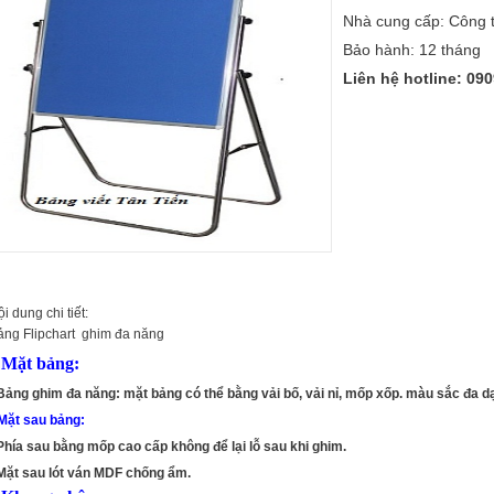
Nhà cung cấp: Công 
Bảo hành: 12 tháng
Liên hệ hotline:
090
i dung chi tiết:
ảng Flipchart ghim đa năng
 Mặt bảng:
 Bảng ghim đa năng: mặt bảng có thể bằng vải bố, vải nỉ, mốp xốp. màu sắc đa dạng:
 Mặt sau bảng:
 Phía sau bằng mốp cao cấp không để lại lỗ sau khi ghim.
 Mặt sau lót ván MDF chống ẩm.