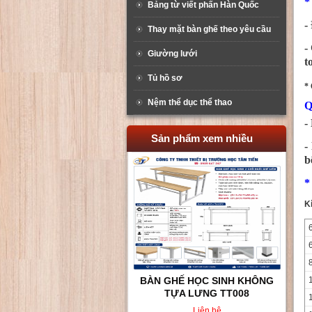
*
Bảng từ viết phấn Hàn Quốc
-
Thay mặt bàn ghế theo yêu cầu
-
Giường lưới
t
Tủ hồ sơ
*
Nệm thể dục thể thao
Q
-
Sản phẩm xem nhiều
-
b
*
K
BÀN GHẾ HỌC SINH KHÔNG
TỰA LƯNG TT008
Liên hệ