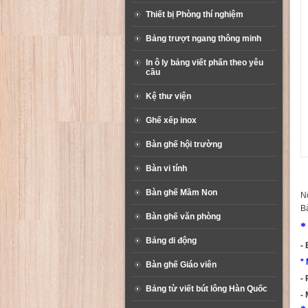
Thiết bị Phòng thí nghiệm
Bảng trượt ngang thông minh
In ô ly bảng viết phấn theo yêu
cầu
Kệ thư viện
Ghế xếp inox
Bàn ghế hội trường
Bàn vi tính
Bàn ghế Mầm Non
Nộ
B
Bàn ghế văn phòng
*
Bảng di động
-
*
Bàn ghế Giáo viên
-
Bảng từ viết bút lông Hàn Quốc
-