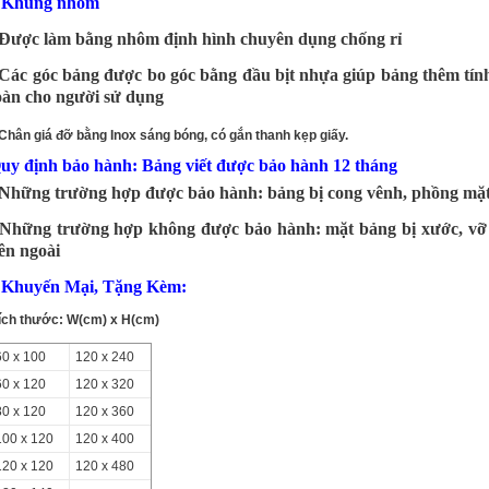
 Khung nhôm
 Được làm bằng nhôm định hình chuyên dụng chống rỉ
 Các góc bảng được bo góc bằng đầu bịt nhựa giúp bảng thêm tín
oàn cho người sử dụng
Chân giá đỡ bằng Inox sáng bóng, có gắn thanh kẹp giấy.
uy định bảo hành: Bảng viết được bảo hành 12 tháng
 Những trường hợp được bảo hành: bảng bị cong vênh, phồng mặ
 Những trường hợp không được bảo hành: mặt bảng bị xước, vỡ 
ên ngoài
 Khuyến Mại, Tặng Kèm:
ích thước: W(cm) x H(cm)
60 x 100
120 x 240
60 x 120
120 x 320
80 x 120
120 x 360
100 x 120
120 x 400
120 x 120
120 x 480