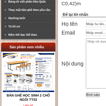
Bảng từ viết phấn Hàn Quốc
C0,42)m
Thay mặt bàn ghế theo yêu cầu
Để lại lời nhắn
Giường lưới
Họ tên
Tủ hồ sơ
Email
Nệm thể dục thể thao
Sản phẩm xem nhiều
Nội dung
BÀN GHẾ HỌC SINH 2 CHỖ
NGỒI TT02
Liên hệ