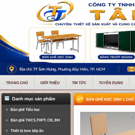
TRANG CHỦ
GIỚI THIỆU
TIN TỨC
TUYỂN DỤNG
Danh mục sản phẩm
BÀN GHẾ HỌC SINH 1 CHỖ 
Bàn ghế Tiểu học
Bàn ghế THCS,THPT, CĐ, ĐH
Thiết bị inox bếp ăn