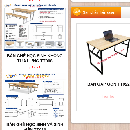
Sản phẩm liên quan
BÀN GHẾ HỌC SINH KHÔNG
TỰA LƯNG TT008
Liên hệ
BÀN GẤP GỌN TT022
Liên hệ
BÀN GHẾ HỌC SINH VÀ SINH
VIÊN TT010