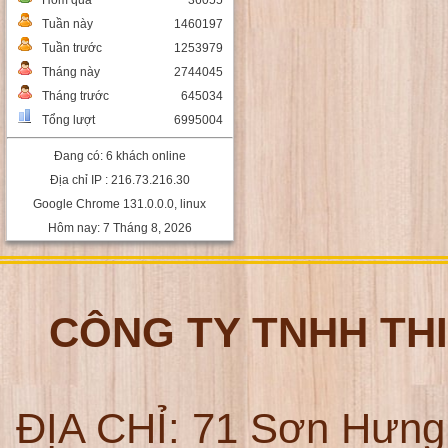
Hôm qua
36055
Tuần này
1460197
Tuần trước
1253979
Tháng này
2744045
Tháng trước
645034
Tổng lượt
6995004
Đang có: 6 khách online
Địa chỉ IP : 216.73.216.30
Google Chrome 131.0.0.0, linux
Hôm nay: 7 Tháng 8, 2026
CÔNG TY TNHH TH
ĐỊA CHỈ:
71 Sơn Hưng