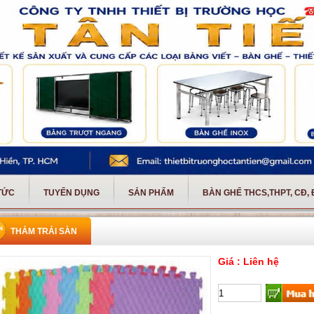
 TỨC
TUYỂN DỤNG
SẢN PHẨM
BÀN GHẾ THCS,THPT, CĐ,
THẢM TRẢI SÀN
Giá : Liên hệ