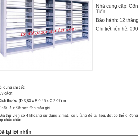
Nhà cung cấp: Côn
Tiến
Bảo hành: 12 thán
Chi tiết liên hệ:
090
i dung chi tiết:
uy cách:
Kích thước: (D 3,83 x R 0,45 x C 2,07) m
Chất liệu: Sắt sơn tĩnh màu ghi
 Giá thư viện có 4 khoang sử dụng 2 mặt, có 5 tầng để tài liệu, đợt có thể di độn
ộp chắc chắn.
Để lại lời nhắn