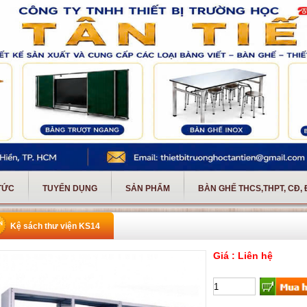
 TỨC
TUYỂN DỤNG
SẢN PHẨM
BÀN GHẾ THCS,THPT, CĐ,
Kệ sách thư viện KS14
Giá : Liên hệ