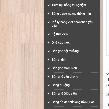
Thiết bị Phòng thí nghiệm
Bảng trượt ngang thông minh
In ô ly bảng viết phấn theo yêu
cầu
Kệ thư viện
Ghế xếp inox
Bàn ghế hội trường
Bàn vi tính
Bàn ghế Mầm Non
Nộ
Q
Bàn ghế văn phòng
- 
Bảng di động
- 
-
Bàn ghế Giáo viên
h
Bảng từ viết bút lông Hàn Quốc