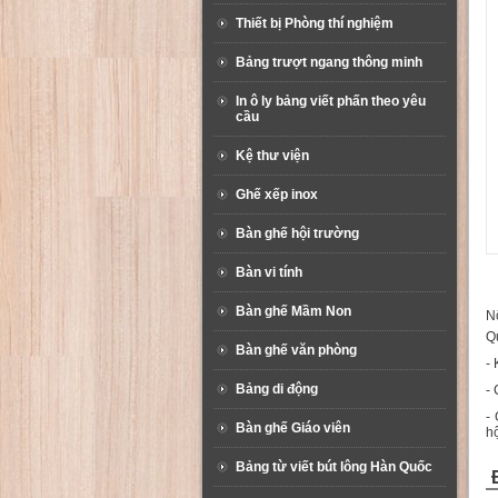
Thiết bị Phòng thí nghiệm
Bảng trượt ngang thông minh
In ô ly bảng viết phấn theo yêu
cầu
Kệ thư viện
Ghế xếp inox
Bàn ghế hội trường
Bàn vi tính
Bàn ghế Mầm Non
Nộ
Q
Bàn ghế văn phòng
- 
Bảng di động
- 
-
Bàn ghế Giáo viên
h
Bảng từ viết bút lông Hàn Quốc