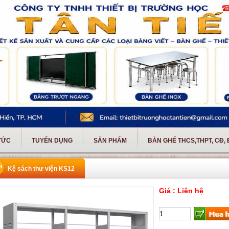
 TỨC
TUYỂN DỤNG
SẢN PHẨM
BÀN GHẾ THCS,THPT, CĐ,
Kệ sách thư viện KS12
Giá : Liên hệ