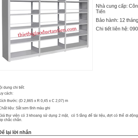
Nhà cung cấp: Côn
Tiến
Bảo hành: 12 thán
Chi tiết liên hệ:
090
i dung chi tiết:
uy cách:
Kích thước: (D 2,865 x R 0,45 x C 2,07) m
Chất liệu: Sắt sơn tĩnh màu ghi
 Giá thư viện có 3 khoang sử dụng 2 mặt, có 5 tầng để tài liệu, đợt có thể di độn
ộp chắc chắn.
Để lại lời nhắn