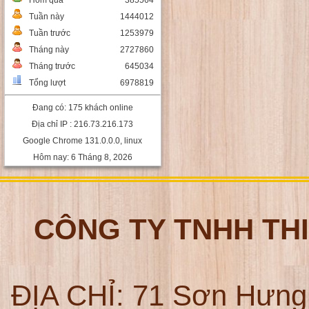
Hôm qua
385564
Tuần này
1444012
Tuần trước
1253979
Tháng này
2727860
Tháng trước
645034
Tổng lượt
6978819
Đang có: 175 khách online
Địa chỉ IP : 216.73.216.173
Google Chrome 131.0.0.0, linux
Hôm nay: 6 Tháng 8, 2026
CÔNG TY TNHH TH
ĐỊA CHỈ:
71 Sơn Hưng