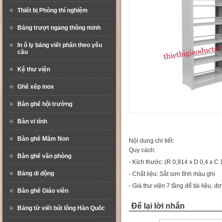
Thiết bị Phòng thí nghiệm
Bảng trượt ngang thông minh
In ô ly bảng viết phấn theo yêu
cầu
Kệ thư viện
Ghế xếp inox
Bàn ghế hội trường
Bàn vi tính
Bàn ghế Mầm Non
Nội dung chi tiết:
Quy cách:
Bàn ghế văn phòng
- Kích thước: (R 0,914 x D 0,4 x C
Bảng di động
- Chất liệu: Sắt sơn tĩnh màu ghi
- Giá thư viện 7 tầng để tài liệu, 
Bàn ghế Giáo viên
Để lại lời nhắn
Bảng từ viết bút lông Hàn Quốc