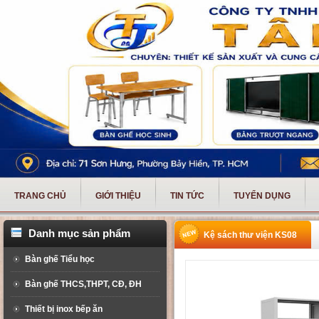
TRANG CHỦ
GIỚI THIỆU
TIN TỨC
TUYỂN DỤNG
Danh mục sản phẩm
Kệ sách thư viện KS08
Bàn ghế Tiểu học
Bàn ghế THCS,THPT, CĐ, ĐH
Thiết bị inox bếp ăn