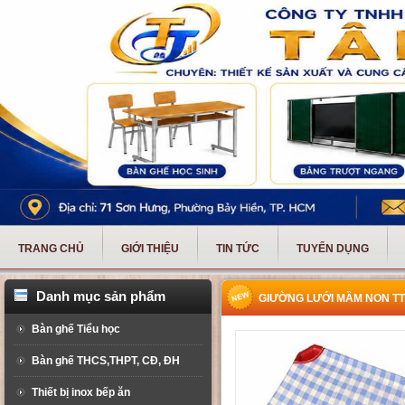
TRANG CHỦ
GIỚI THIỆU
TIN TỨC
TUYỂN DỤNG
Danh mục sản phẩm
GIƯỜNG LƯỚI MẦM NON TT
Bàn ghế Tiểu học
Bàn ghế THCS,THPT, CĐ, ĐH
Thiết bị inox bếp ăn