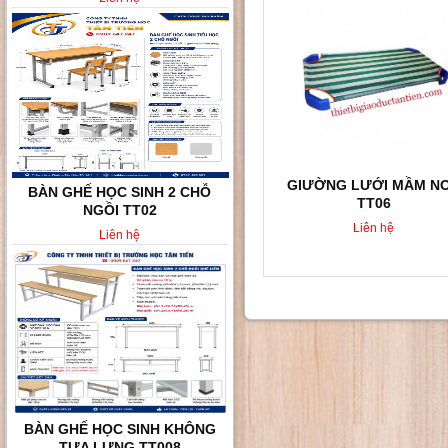
GIƯỜNG LƯỚI MẦM N
BÀN GHẾ HỌC SINH KHÔNG
TT06
TỰA LƯNG TT008
Liên hệ
Liên hệ
BÀN GHẾ HỌC SINH VÀ SINH
VIÊN TT010