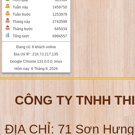
Hôm qua
385564
Tuần này
1459750
Tuần trước
1253979
Tháng này
2743598
Tháng trước
645034
Tổng lượt
6994557
Đang có: 8 khách online
Địa chỉ IP : 216.73.217.135
Google Chrome 131.0.0.0, linux
Hôm nay: 6 Tháng 8, 2026
CÔNG TY TNHH TH
ĐỊA CHỈ:
71 Sơn Hưng