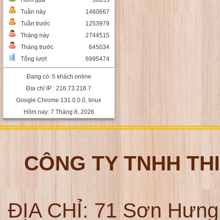
Hôm qua
36055
Tuần này
1460667
Tuần trước
1253979
Tháng này
2744515
Tháng trước
645034
Tổng lượt
6995474
Đang có: 5 khách online
Địa chỉ IP : 216.73.216.7
Google Chrome 131.0.0.0, linux
Hôm nay: 7 Tháng 8, 2026
CÔNG TY TNHH TH
ĐỊA CHỈ:
71 Sơn Hưng