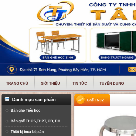
TRANG CHỦ
GIỚI THIỆU
TIN TỨC
TUYỂN DỤNG
Danh mục sản phẩm
Ghế TN02
Bàn ghế Tiểu học
Bàn ghế THCS,THPT, CĐ, ĐH
Thiết bị inox bếp ăn