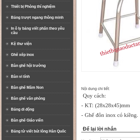
Thiết bị Phòng thí nghiệm
Bảng trượt ngang thông minh
In ô ly bảng viết phấn theo yêu
cầu
Kệ thư viện
Ghế xếp inox
Bàn ghế hội trường
Bàn vi tính
Bàn ghế Mầm Non
Nội dung chi tiết:
Quy cách:
Bàn ghế văn phòng
- KT: (28x28x45)mm
Bảng di động
- Ghế đôn inox có kiềng.
Bàn ghế Giáo viên
Để lại lời nhắn
Bảng từ viết bút lông Hàn Quốc