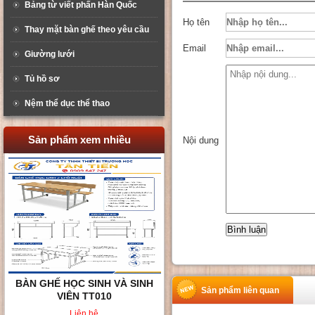
Bảng từ viết phấn Hàn Quốc
Họ tên
Thay mặt bàn ghế theo yêu cầu
Email
Giường lưới
Tủ hồ sơ
Nệm thể dục thể thao
Sản phẩm xem nhiều
Nội dung
BÀN GHẾ HỌC SINH 2 CHỖ
Sản phẩm liên quan
NGỒI TT02
Liên hệ