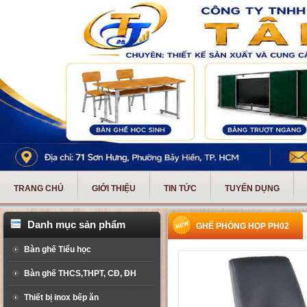
TRANG CHỦ
GIỚI THIỆU
TIN TỨC
TUYỂN DỤNG
Danh mục sản phẩm
GHẾ PHÒNG HỌP PH02
Bàn ghế Tiểu học
Bàn ghế THCS,THPT, CĐ, ĐH
Thiết bị inox bếp ăn