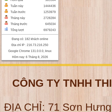
Hôm qua
385564
Tuần này
1444436
Tuần trước
1253979
Tháng này
2728284
Tháng trước
645034
Tổng lượt
6979243
Đang có: 182 khách online
Địa chỉ IP : 216.73.216.250
Google Chrome 131.0.0.0, linux
Hôm nay: 6 Tháng 8, 2026
CÔNG TY TNHH TH
ĐỊA CHỈ:
71 Sơn Hưng