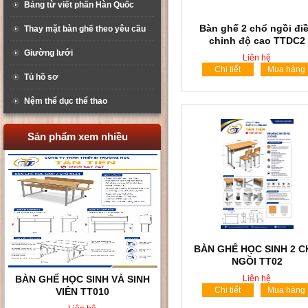
Bảng từ viết phấn Hàn Quốc
Bàn ghế 2 chổ ngồi đi
Thay mặt bàn ghế theo yêu cầu
chỉnh độ cao TTDC2
Giường lưới
Liên hệ
Chi tiết
Mua hàng
Tủ hồ sơ
Nệm thể dục thể thao
Sản phẩm xem nhiều
BÀN GHẾ HỌC SINH 2 
NGỒI TT02
BÀN GHẾ HỌC SINH 2 CHỖ
Liên hệ
Chi tiết
Mua hàng
NGỒI TT02