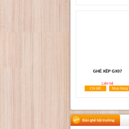
GHẾ XÊP GX07
Liên hệ
Chi tiết
Mua hàng
Bàn ghế hội trường