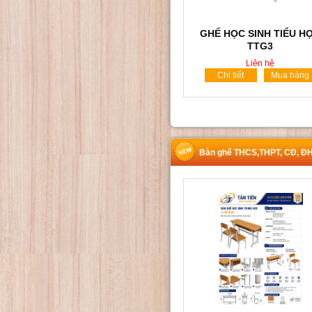
GHẾ HỌC SINH TIỂU H
TTG3
Liên hệ
Chi tiết
Mua hàng
Bàn ghế THCS,THPT, CĐ, Đ