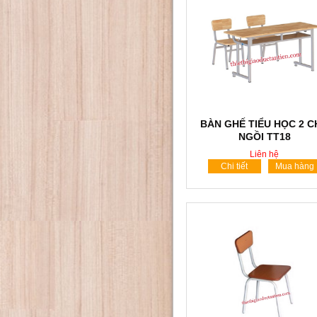
BÀN GHẾ TIỂU HỌC 2 
NGỒI TT18
Liên hệ
Chi tiết
Mua hàng