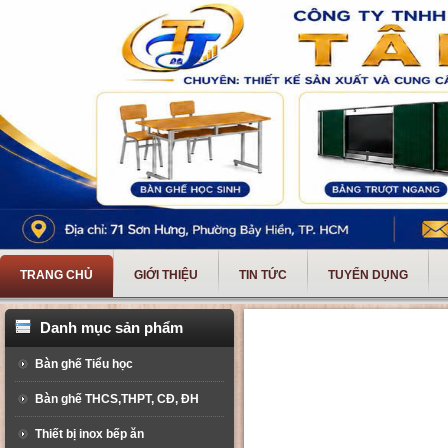
TRANG CHỦ
GIỚI THIỆU
TIN TỨC
TUYỂN DỤNG
Danh mục sản phẩm
Bàn ghế Tiểu học
Bàn ghế THCS,THPT, CĐ, ĐH
Thiết bị inox bếp ăn