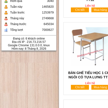
Hôm qua
3040
Liên hệ
Tuần này
1465820
Chi tiết
Mua hàng
Tuần trước
1253979
Tháng này
2749668
Tháng trước
645034
Tổng lượt
7000627
Đang có: 6 khách online
Địa chỉ IP : 216.73.216.57
Google Chrome 131.0.0.0, linux
Hôm nay: 8 Tháng 8, 2026
BÀN GHẾ TIỂU HỌC 1 
NGỒI CÓ TỰA LƯNG TT
Liên hệ
Chi tiết
Mua hàng