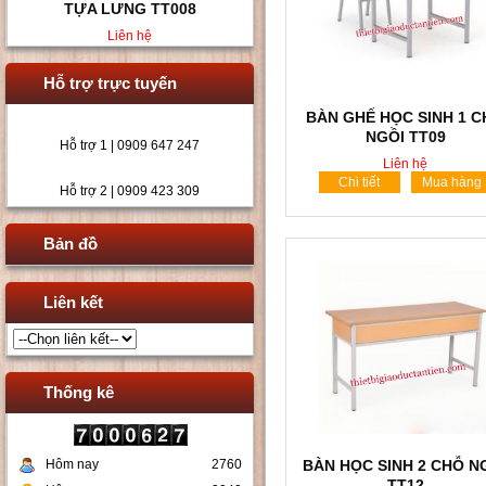
VIÊN TT010
Liên hệ
Hỗ trợ trực tuyến
BÀN GHẾ HỌC SINH 1 
NGỒI TT09
Hỗ trợ 1 | 0909 647 247
Liên hệ
Chi tiết
Mua hàng
Hỗ trợ 2 | 0909 423 309
Bản đồ
Liên kết
Thống kê
Hôm nay
2760
BÀN HỌC SINH 2 CHỖ N
TT12