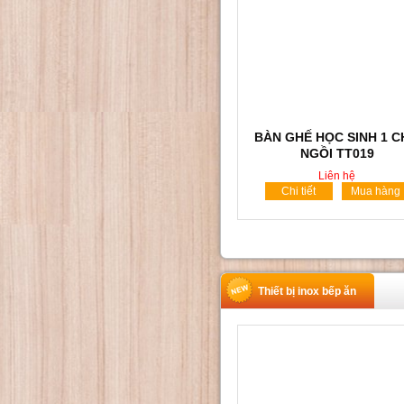
BÀN GHẾ HỌC SINH 1 
NGỒI TT019
Liên hệ
Chi tiết
Mua hàng
Thiết bị inox bếp ăn