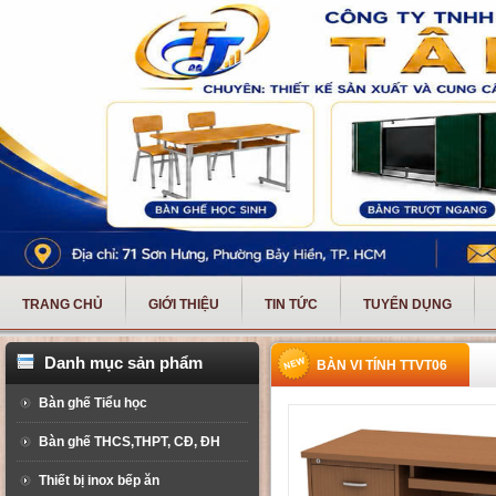
TRANG CHỦ
GIỚI THIỆU
TIN TỨC
TUYỂN DỤNG
Danh mục sản phẩm
BÀN VI TÍNH TTVT06
Bàn ghế Tiểu học
Bàn ghế THCS,THPT, CĐ, ĐH
Thiết bị inox bếp ăn