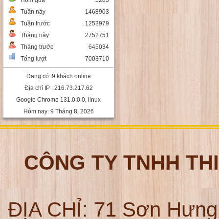
Hôm qua
5203
Tuần này
1468903
Tuần trước
1253979
Tháng này
2752751
Tháng trước
645034
Tổng lượt
7003710
Đang có: 9 khách online
Địa chỉ IP : 216.73.217.62
Google Chrome 131.0.0.0, linux
Hôm nay: 9 Tháng 8, 2026
CÔNG TY TNHH TH
ĐỊA CHỈ:
71 Sơn Hưng