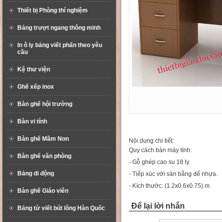
Thiết bị Phòng thí nghiệm
Bảng trượt ngang thông minh
In ô ly bảng viết phấn theo yêu
cầu
Kệ thư viện
Ghế xếp inox
Bàn ghế hội trường
Bàn vi tính
Bàn ghế Mầm Non
Nội dung chi tiết:
Quy cách bàn máy tính:
Bàn ghế văn phòng
- Gỗ ghép cao su 18 ly.
Bảng di động
- Tiếp xúc với sàn bằng đế nhựa.
- Kích thước: (1.2x0.6x0.75) m
Bàn ghế Giáo viên
Để lại lời nhắn
Bảng từ viết bút lông Hàn Quốc