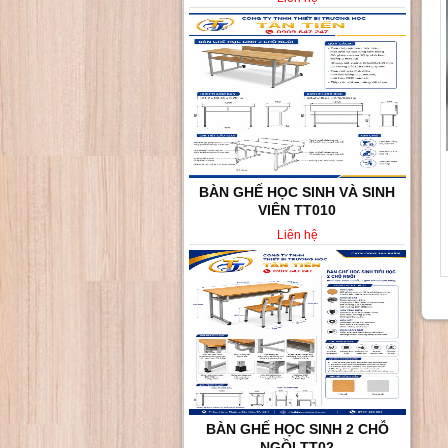
BÀN GHẾ HỌC SINH VÀ SINH
VIÊN TT010
Liên hệ
BÀN GHẾ HỌC SINH 2 CHỖ
NGỒI TT02