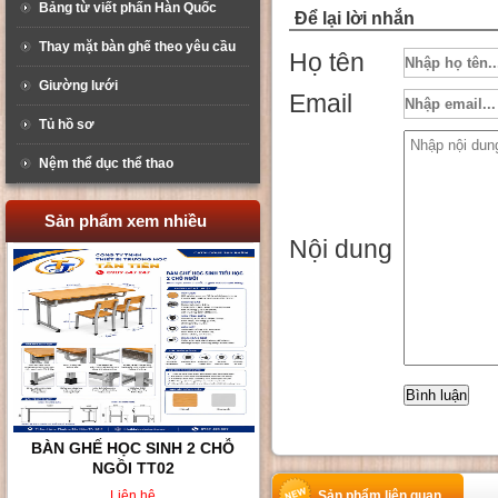
Bảng từ viết phấn Hàn Quốc
Để lại lời nhắn
Thay mặt bàn ghế theo yêu cầu
Họ tên
Giường lưới
Email
Tủ hồ sơ
Nệm thể dục thể thao
Sản phẩm xem nhiều
Nội dung
BÀN GHẾ HỌC SINH KHÔNG
TỰA LƯNG TT008
Liên hệ
Sản phẩm liên quan