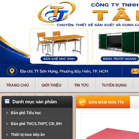
TRANG CHỦ
GIỚI THIỆU
TIN TỨC
TUYỂN DỤNG
Danh mục sản phẩm
BÀN MẦM NON TT8
Bàn ghế Tiểu học
Bàn ghế THCS,THPT, CĐ, ĐH
Thiết bị inox bếp ăn