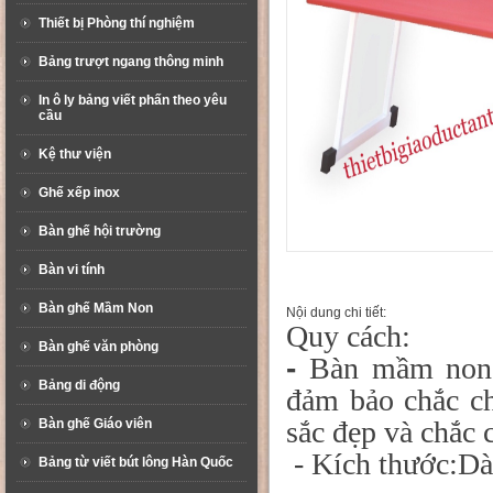
Thiết bị Phòng thí nghiệm
Bảng trượt ngang thông minh
In ô ly bảng viết phấn theo yêu
cầu
Kệ thư viện
Ghế xếp inox
Bàn ghế hội trường
Bàn vi tính
Bàn ghế Mầm Non
Nội dung chi tiết:
Quy cách:
Bàn ghế văn phòng
-
Bàn mầm non đ
Bảng di động
đảm bảo chắc ch
sắc đẹp và chắc 
Bàn ghế Giáo viên
- Kích thước:D
Bảng từ viết bút lông Hàn Quốc