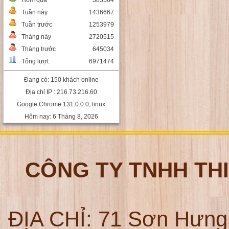
Hôm qua
385564
Tuần này
1436667
Tuần trước
1253979
Tháng này
2720515
Tháng trước
645034
Tổng lượt
6971474
Đang có: 150 khách online
Địa chỉ IP : 216.73.216.60
Google Chrome 131.0.0.0, linux
Hôm nay: 6 Tháng 8, 2026
CÔNG TY TNHH TH
ĐỊA CHỈ:
71 Sơn Hưng