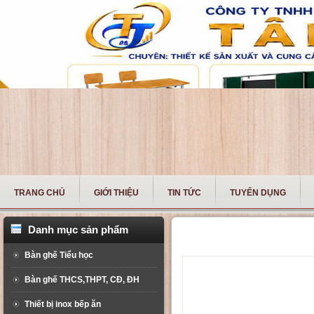
TRANG CHỦ
GIỚI THIỆU
TIN TỨC
TUYỂN DỤNG
Danh mục sản phẩm
BÀN HỌP BH02
Bàn ghế Tiểu học
Bàn ghế THCS,THPT, CĐ, ĐH
Thiết bị inox bếp ăn