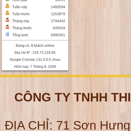
Hôm qua
36055
Tuần này
1460594
Tuần trước
1253979
Tháng này
2744442
Tháng trước
645034
Tổng lượt
6995401
Đang có: 8 khách online
Địa chỉ IP : 216.73.216.85
Google Chrome 131.0.0.0, linux
Hôm nay: 7 Tháng 8, 2026
CÔNG TY TNHH TH
ĐỊA CHỈ:
71 Sơn Hưng