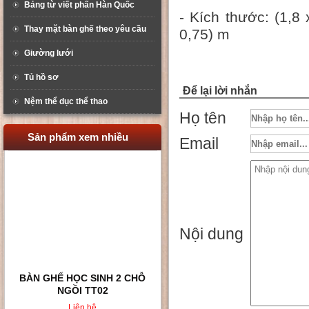
Bảng từ viết phấn Hàn Quốc
- Kích thước: (1,8
Thay mặt bàn ghế theo yêu cầu
0,75) m
Giường lưới
Tủ hồ sơ
Để lại lời nhắn
Nệm thể dục thể thao
Họ tên
Sản phẩm xem nhiều
Email
Nội dung
BÀN GHẾ HỌC SINH 2 CHỖ
NGỒI TT02
Liên hệ