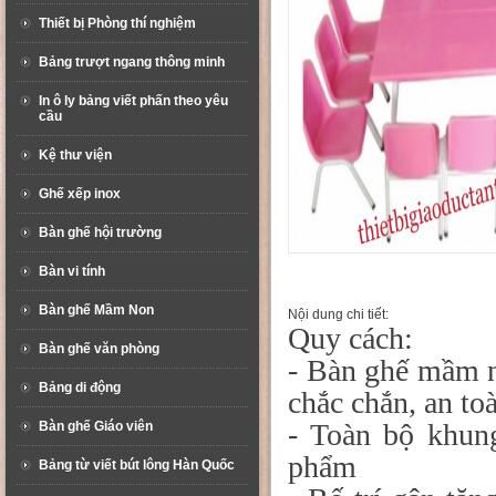
Thiết bị Phòng thí nghiệm
Bảng trượt ngang thông minh
In ô ly bảng viết phấn theo yêu
cầu
Kệ thư viện
Ghế xếp inox
Bàn ghế hội trường
Bàn vi tính
Bàn ghế Mầm Non
Nội dung chi tiết:
Quy cách:
Bàn ghế văn phòng
- Bàn ghế mầm n
Bảng di động
chắc chắn, an to
- Toàn bộ khun
Bàn ghế Giáo viên
phẩm
Bảng từ viết bút lông Hàn Quốc