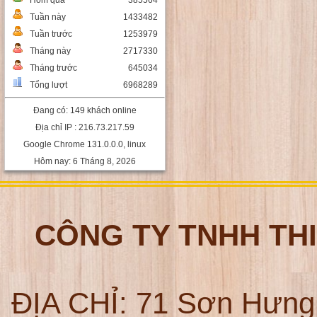
Hôm qua
385564
Tuần này
1433482
Tuần trước
1253979
Tháng này
2717330
Tháng trước
645034
Tổng lượt
6968289
Đang có: 149 khách online
Địa chỉ IP : 216.73.217.59
Google Chrome 131.0.0.0, linux
Hôm nay: 6 Tháng 8, 2026
CÔNG TY TNHH TH
ĐỊA CHỈ:
71 Sơn Hưng