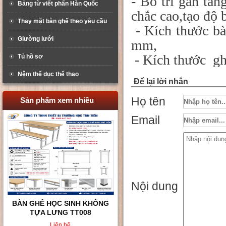
- Bố trí gân tă
Bảng từ viết phấn Hàn Quốc
chắc cao,tạo độ 
Thay mặt bàn ghế theo yêu cầu
- Kích thước b
Giường lưới
mm,
- Kích thước gh
Tủ hồ sơ
Nệm thể dục thể thao
Để lại lời nhắn
Họ tên
Sản phẩm xem nhiều
Email
Nội dung
BÀN GHẾ HỌC SINH KHÔNG
TỰA LƯNG TT008
Liên hệ