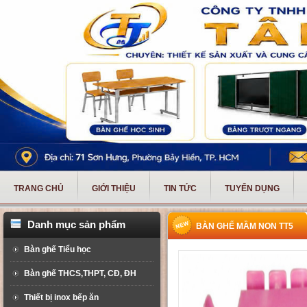
TRANG CHỦ
GIỚI THIỆU
TIN TỨC
TUYỂN DỤNG
Danh mục sản phẩm
BÀN GHẾ MẦM NON TT5
Bàn ghế Tiểu học
Bàn ghế THCS,THPT, CĐ, ĐH
Thiết bị inox bếp ăn