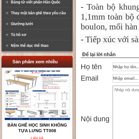
Bảng từ viết phấn Hàn Quốc
- Toàn bộ khun
Thay mặt bàn ghế theo yêu cầu
1,1mm toàn bộ đư
Giường lưới
boulon, mối hàn
Tủ hồ sơ
- Tiếp xúc với s
Nệm thể dục thể thao
Để lại lời nhắn
Sản phẩm xem nhiều
Họ tên
Email
Nội dung
BÀN GHẾ HỌC SINH KHÔNG
TỰA LƯNG TT008
Liên hệ