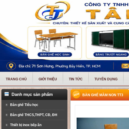
TRANG CHỦ
GIỚI THIỆU
TIN TỨC
TUYỂN DỤNG
Danh mục sản phẩm
BÀN GHẾ MẦM NON TT3
Bàn ghế Tiểu học
Bàn ghế THCS,THPT, CĐ, ĐH
Thiết bị inox bếp ăn