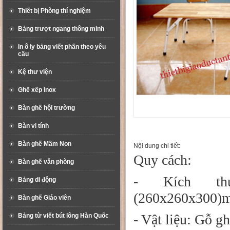
Thiết bị Phòng thí nghiệm
Bảng trượt ngang thông minh
In ô ly bảng viết phấn theo yêu
cầu
Kệ thư viện
Ghế xếp inox
Bàn ghế hội trường
Bàn vi tính
Bàn ghế Mầm Non
Nội dung chi tiết:
Quy cách:
Bàn ghế văn phòng
- Kích thư
Bảng di động
(260x260x300)
Bàn ghế Giáo viên
- Vật liệu: Gỗ g
Bảng từ viết bút lông Hàn Quốc