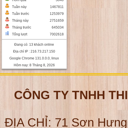
Hôm qua
3040
Tuần này
1467811
Tuần trước
1253979
Tháng này
2751659
Tháng trước
645034
Tổng lượt
7002618
Đang có: 13 khách online
Địa chỉ IP : 216.73.217.150
Google Chrome 131.0.0.0, linux
Hôm nay: 8 Tháng 8, 2026
CÔNG TY TNHH TH
ĐỊA CHỈ:
71 Sơn Hưng