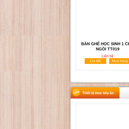
BÀN GHẾ HỌC SINH 1 
NGỒI TT019
Liên hệ
Chi tiết
Mua hàng
Thiết bị inox bếp ăn