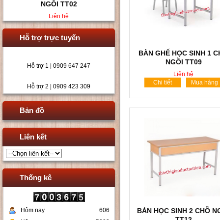
VIÊN TT010
Liên hệ
Hỗ trợ trực tuyến
BÀN GHẾ HỌC SINH 1 
NGỒI TT09
Hỗ trợ 1 | 0909 647 247
Liên hệ
Chi tiết
Mua hàng
Hỗ trợ 2 | 0909 423 309
Bản đồ
Liên kết
Thống kê
Hôm nay
606
BÀN HỌC SINH 2 CHỖ N
TT12