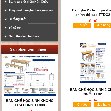
Bảng từ viết phấn Hàn Quốc
Bàn ghế 2 chổ ngồi đi
Thay mặt bàn ghế theo yêu cầu
chỉnh độ cao TTDC2
Giường lưới
Liên hệ
Chi tiết
Mua hàng
Tủ hồ sơ
Nệm thể dục thể thao
Sản phẩm xem nhiều
BÀN GHẾ HỌC SINH 2 
NGỒI TT02
BÀN GHẾ HỌC SINH 2 CHỖ
Liên hệ
Chi tiết
Mua hàng
NGỒI TT02