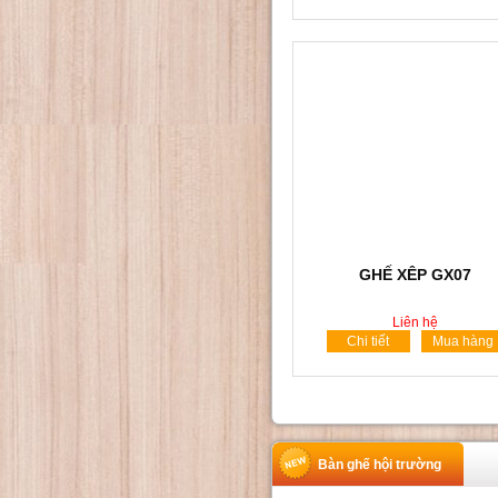
GHẾ XÊP GX07
Liên hệ
Chi tiết
Mua hàng
Bàn ghế hội trường