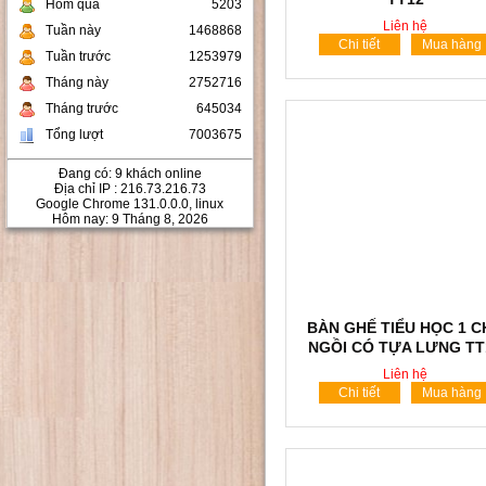
Hôm qua
5203
Liên hệ
Tuần này
1468868
Chi tiết
Mua hàng
Tuần trước
1253979
Tháng này
2752716
Tháng trước
645034
Tổng lượt
7003675
Đang có: 9 khách online
Địa chỉ IP : 216.73.216.73
Google Chrome 131.0.0.0, linux
Hôm nay: 9 Tháng 8, 2026
BÀN GHẾ TIỂU HỌC 1 
NGỒI CÓ TỰA LƯNG TT
Liên hệ
Chi tiết
Mua hàng