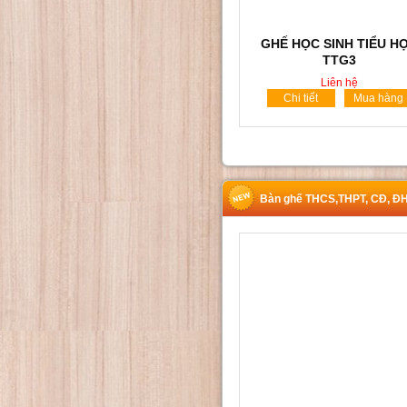
GHẾ HỌC SINH TIỂU H
TTG3
Liên hệ
Chi tiết
Mua hàng
Bàn ghế THCS,THPT, CĐ, Đ