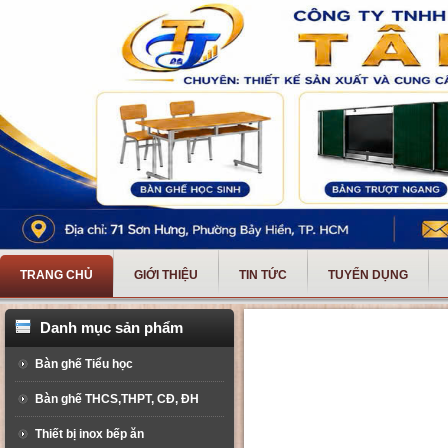
TRANG CHỦ
GIỚI THIỆU
TIN TỨC
TUYỂN DỤNG
Danh mục sản phẩm
Bàn ghế Tiểu học
Bàn ghế THCS,THPT, CĐ, ĐH
Thiết bị inox bếp ăn