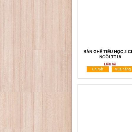
BÀN GHẾ TIỂU HỌC 2 
NGỒI TT18
Liên hệ
Chi tiết
Mua hàng