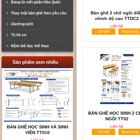
Bảng từ viết phấn Hàn Quốc
Bàn ghế 2 chổ ngồi đi
Thay mặt bàn ghế theo yêu cầu
chỉnh độ cao TTDC2
Giường lưới
Liên hệ
Chi tiết
Mua hàng
Tủ hồ sơ
Nệm thể dục thể thao
Sản phẩm xem nhiều
BÀN GHẾ HỌC SINH 2 
NGỒI TT02
BÀN GHẾ HỌC SINH KHÔNG
Liên hệ
Chi tiết
Mua hàng
TỰA LƯNG TT008