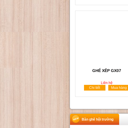
GHẾ XÊP GX07
Liên hệ
Chi tiết
Mua hàng
Bàn ghế hội trường