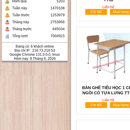
Hôm qua
5203
Liên hệ
Tuần này
1470108
Chi tiết
Mua hàng
Tuần trước
1253979
Tháng này
2753956
Tháng trước
645034
Tổng lượt
7004915
Đang có: 6 khách online
Địa chỉ IP : 216.73.216.53
Google Chrome 131.0.0.0, linux
Hôm nay: 9 Tháng 8, 2026
BÀN GHẾ TIỂU HỌC 1 
NGỒI CÓ TỰA LƯNG TT
Liên hệ
Chi tiết
Mua hàng