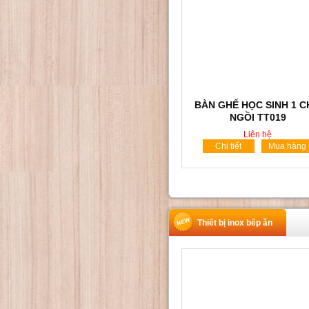
BÀN GHẾ HỌC SINH 1 
NGỒI TT019
Liên hệ
Chi tiết
Mua hàng
Thiết bị inox bếp ăn