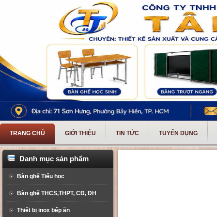
TRANG CHỦ
GIỚI THIỆU
TIN TỨC
TUYỂN DỤNG
Danh mục sản phẩm
Bàn ghế Tiểu học
Bàn ghế THCS,THPT, CĐ, ĐH
Thiết bị inox bếp ăn