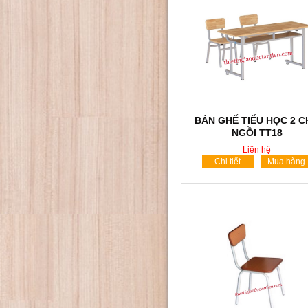
BÀN GHẾ TIỂU HỌC 2 
NGỒI TT18
Liên hệ
Chi tiết
Mua hàng