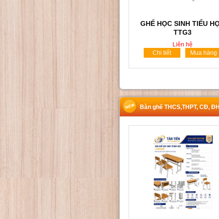
GHẾ HỌC SINH TIỂU H
TTG3
Liên hệ
Chi tiết
Mua hàng
Bàn ghế THCS,THPT, CĐ, Đ