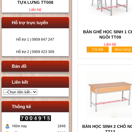
NGỒI TT02
Liên hệ
Hỗ trợ trực tuyến
BÀN GHẾ HỌC SINH 1 
NGỒI TT09
Hỗ trợ 1 | 0909 647 247
Liên hệ
Chi tiết
Mua hàng
Hỗ trợ 2 | 0909 423 309
Bản đồ
Liên kết
Thống kê
Hôm nay
1846
BÀN HỌC SINH 2 CHỖ N
TT12